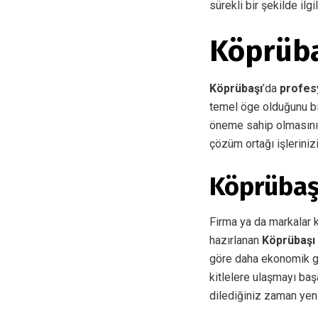
sürekli bir şekilde ilg
Köprüba
Köprübaşı
’da
profes
temel öge olduğunu bi
öneme sahip olmasını 
çözüm ortağı işleriniz
Köprübaş
Firma ya da markalar ke
hazırlanan
Köprübaşı
göre daha ekonomik gö
kitlelere ulaşmayı baş
dilediğiniz zaman yeni