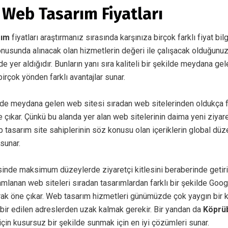
Web Tasarım Fiyatları
rım
fiyatları araştırmanız sırasında karşınıza birçok farklı fiyat bilg
onusunda alınacak olan hizmetlerin değeri ile çalışacak olduğunuz
 yer aldığıdır. Bunların yanı sıra kaliteli bir şekilde meydana ge
 birçok yönden farklı avantajlar sunar.
de meydana gelen web sitesi sıradan web sitelerinden oldukça f
 çıkar. Çünkü bu alanda yer alan web sitelerinin daima yeni ziyaretç
 tasarım site sahiplerinin söz konusu olan içeriklerin global dü
 sunar.
isinde maksimum düzeylerde ziyaretçi kitlesini beraberinde getir
amlanan web siteleri sıradan tasarımlardan farklı bir şekilde Go
arak öne çıkar. Web tasarım hizmetleri günümüzde çok yaygın bir 
abir edilen adreslerden uzak kalmak gerekir. Bir yandan da
Köprü
 için kusursuz bir şekilde sunmak için en iyi çözümleri sunar.