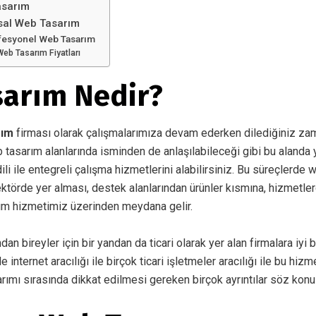
asarım
sal Web Tasarım
fesyonel Web Tasarım
eb Tasarım Fiyatları
arım Nedir?
rım
firması olarak çalışmalarımıza devam ederken dilediğiniz za
b tasarım alanlarında isminden de anlaşılabileceği gibi bu alanda 
li ile entegreli çalışma hizmetlerini alabilirsiniz. Bu süreçlerde w
törde yer alması, destek alanlarından ürünler kısmına, hizmetle
ım hizmetimiz üzerinden meydana gelir.
ndan bireyler için bir yandan da ticari olarak yer alan firmalara iyi b
nternet aracılığı ile birçok ticari işletmeler aracılığı ile bu hiz
arımı sırasında dikkat edilmesi gereken birçok ayrıntılar söz konus