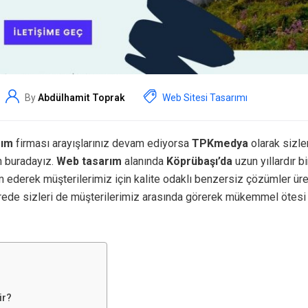
By
Abdülhamit Toprak
Web Sitesi Tasarımı
rım
firması arayışlarınız devam ediyorsa
TPKmedya
olarak sizler
n buradayız.
Web tasarım
alanında
Köprübaşı’da
uzun yıllardır b
 ederek müşterilerimiz için kalite odaklı benzersiz çözümler ür
rede sizleri de müşterilerimiz arasında görerek mükemmel ötesi
ir?