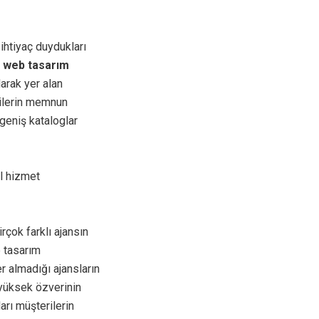
 ihtiyaç duydukları
 web tasarım
arak yer alan
rilerin memnun
geniş kataloglar
el hizmet
çok farklı ajansın
e tasarım
r almadığı ajansların
yüksek özverinin
ları müşterilerin