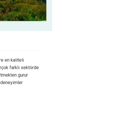
e en kaliteli
irçok farklı sektörde
etmekten gurur
 deneyimler