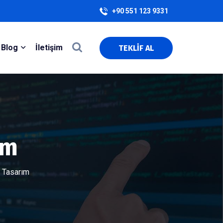
+90 551 123 9331
Blog
İletişim
TEKLİF AL
ım
 Tasarım