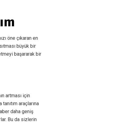
rım
ızı öne çıkaran en
sıtması büyük bir
 etmeyi başararak bir
nın artması için
 tanıtım araçlarına
raber daha geniş
ar. Bu da sizlerin