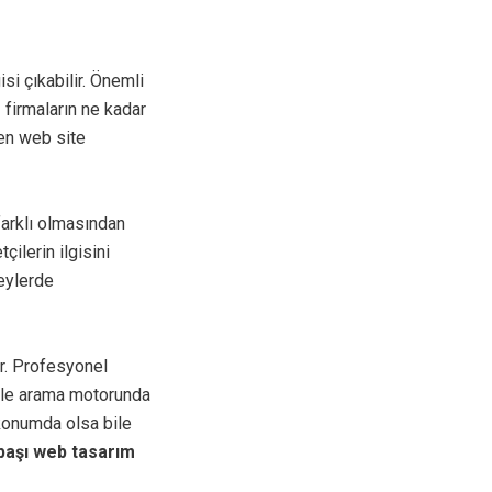
isi çıkabilir. Önemli
 firmaların ne kadar
len web site
arklı olmasından
ilerin ilgisini
zeylerde
ir. Profesyonel
ogle arama motorunda
konumda olsa bile
başı web tasarım