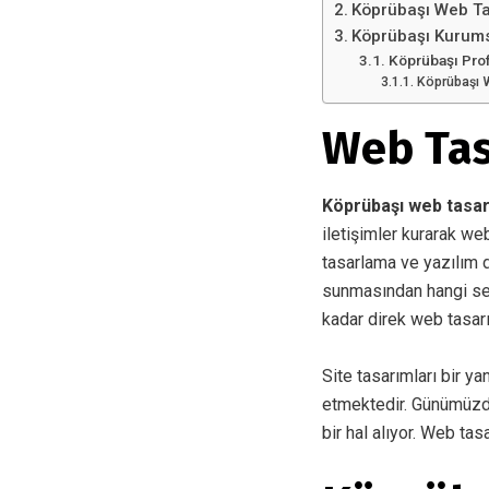
Köprübaşı Web T
Köprübaşı Kurum
Köprübaşı Pro
Köprübaşı W
Web Tas
Köprübaşı web tasa
iletişimler kurarak we
tasarlama ve yazılım di
sunmasından hangi sek
kadar direk web tasar
Site tasarımları bir ya
etmektedir. Günümüzde i
bir hal alıyor. Web tas