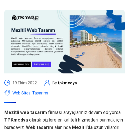
19 Ekim 2022
By
tpkmedya
Web Sitesi Tasarımı
Mezitli web tasarım
firması arayışlarınız devam ediyorsa
TPKmedya
olarak sizlere en kaliteli hizmetleri sunmak için
buradayız.
Web tasarım
alanında
Mezitli’da
uzun yıllardır