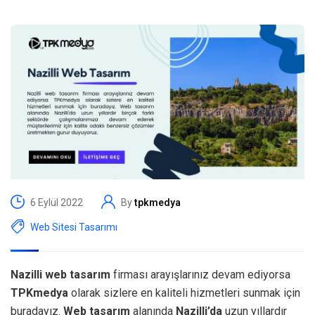
6 Eylül 2022
By
tpkmedya
Web Sitesi Tasarımı
Nazilli web tasarım
firması arayışlarınız devam ediyorsa
TPKmedya
olarak sizlere en kaliteli hizmetleri sunmak için
buradayız.
Web tasarım
alanında
Nazilli’da
uzun yıllardır