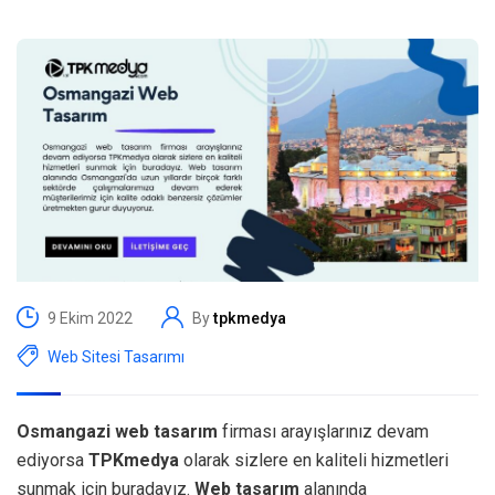
9 Ekim 2022
By
tpkmedya
Web Sitesi Tasarımı
Osmangazi web tasarım
firması arayışlarınız devam
ediyorsa
TPKmedya
olarak sizlere en kaliteli hizmetleri
sunmak için buradayız.
Web tasarım
alanında