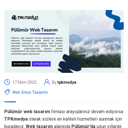
17 Ekim 2022
By
tpkmedya
Web Sitesi Tasarımı
Pülümür web tasarım
firması arayışlarınız devam ediyorsa
TPKmedya
olarak sizlere en kaliteli hizmetleri sunmak için
buradayız.
Web tasarım
alanında
Pülümür’da
uzun yıllardır