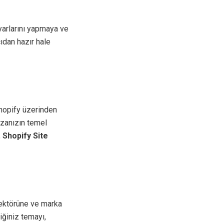
arlarını yapmaya ve
ıdan hazır hale
Shopify üzerinden
ğazanızın temel
,
Shopify Site
sektörüne ve marka
ğiniz temayı,