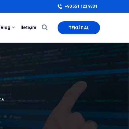
+90 551 123 9331
Blog
İletişim
TEKLİF AL
ma