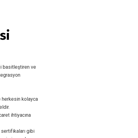
si
i basitleştiren ve
ntegrasyon
 herkesin kolayca
ldir.
aret ihtiyacına
ertifikaları gibi