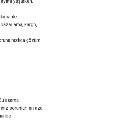
eneyimi yaşarken,
lama ile
 pazarlama, kargo,
oruna hızlıca çözüm
. Bu aşama,
niz sorunları en aza
nünde