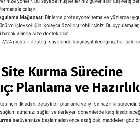
 yerinize yönetir. Bu sayede müşterileriniz güvenli bir alışveriş d
ormansla çalışır.
ygulama Mağazası:
Binlerce profesyonel tema ve yüzlerce uygu
 ve işlevselliğini kolayca özelleştirebilirsiniz. Bu uygulamalar,
i birçok alanda size destek olur.
7/24 müşteri desteği sayesinde karşılaşabileceğiniz her türlü s
 Site Kurma Sürecine
ıç: Planlama ve Hazırlık
itesi için ilk adım, detaylı bir planlama ve iyi bir hazırlık sürecidir
sağlam atmanızı sağlar ve ilerleyen dönemlerde karşılaşabileceği
Kurma
serüveninize başlamadan önce aşağıdaki maddeleri göz ö