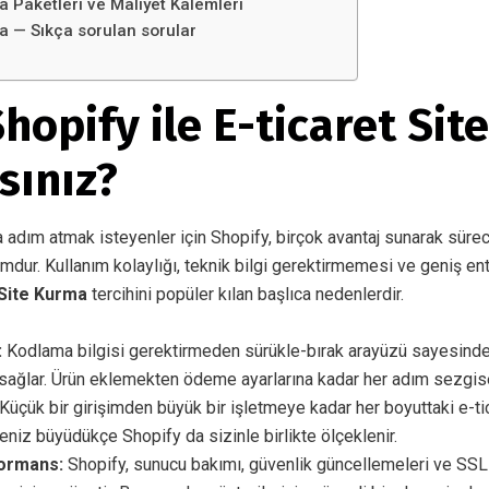
a Paketleri ve Maliyet Kalemleri
a — Sıkça sorulan sorular
opify ile E-ticaret Site
sınız?
 adım atmak isteyenler için Shopify, birçok avantaj sunarak sürec
rmdur. Kullanım kolaylığı, teknik bilgi gerektirmemesi ve geniş e
Site Kurma
tercihini popüler kılan başlıca nedenlerdir.
:
Kodlama bilgisi gerektirmeden sürükle-bırak arayüzü sayesinde
ağlar. Ürün eklemekten ödeme ayarlarına kadar her adım sezgise
Küçük bir girişimden büyük bir işletmeye kadar her boyuttaki e-tic
meniz büyüdükçe Shopify da sizinle birlikte ölçeklenir.
formans:
Shopify, sunucu bakımı, güvenlik güncellemeleri ve SSL s