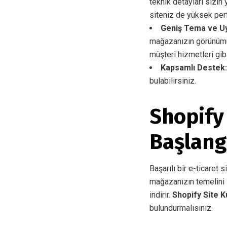
teknik detayları sizin
siteniz de yüksek perf
Geniş Tema ve U
mağazanızın görünümünü
müşteri hizmetleri gib
Kapsamlı Destek:
bulabilirsiniz.
Shopify
Başlang
Başarılı bir e-ticaret s
mağazanızın temelini 
indirir.
Shopify Site 
bulundurmalısınız.