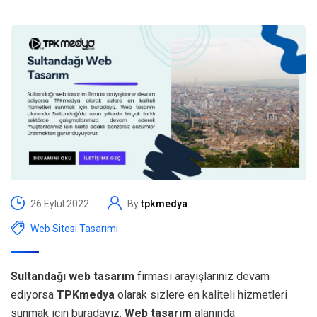
26 Eylül 2022
By
tpkmedya
Web Sitesi Tasarımı
Sultandağı web tasarım
firması arayışlarınız devam
ediyorsa
TPKmedya
olarak sizlere en kaliteli hizmetleri
sunmak için buradayız.
Web tasarım
alanında