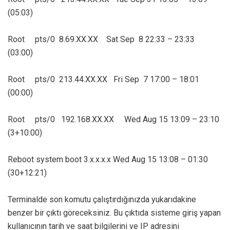
(05:03)
Root pts/0 8.69.XX.XX Sat Sep 8 22:33 – 23:33
(03:00)
Root pts/0 213.44.XX.XX Fri Sep 7 17:00 – 18:01
(00:00)
Root pts/0 192.168.XX.XX Wed Aug 15 13:09 – 23:10
(3+10:00)
Reboot system boot 3.x.x.x.x Wed Aug 15 13:08 – 01:30
(30+12:21)
Terminalde son komutu çalıştırdığınızda yukarıdakine
benzer bir çıktı göreceksiniz. Bu çıktıda sisteme giriş yapan
kullanıcının tarih ve saat bilgilerini ve IP adresini