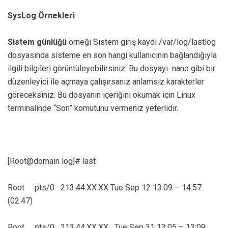
SysLog Örnekleri
Sistem
günlüğü
örneği Sistem giriş kaydı /var/log/lastlog
dosyasında sisteme en son hangi kullanıcının bağlandığıyla
ilgili bilgileri görüntüleyebilirsiniz. Bu dosyayı nano gibi bir
düzenleyici ile açmaya çalışırsanız anlamsız karakterler
göreceksiniz. Bu dosyanın içeriğini okumak için Linux
terminalinde “Son” komutunu vermeniz yeterlidir.
[Root@domain log]# last
Root pts/0 213.44.XX.XX Tue Sep 12 13:09 – 14:57
(02:47)
Root pts/0 213.44.XX.XX Tue Sep 31 13:05 – 13:09