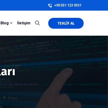
+90 551 123 9331
Blog
İletişim
TEKLİF AL
arı