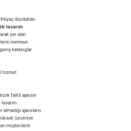
 ihtiyaç duydukları
eb tasarım
arak yer alan
rilerin memnun
geniş kataloglar
el hizmet
çok farklı ajansın
e tasarım
r almadığı ajansların
yüksek özverinin
ları müşterilerin