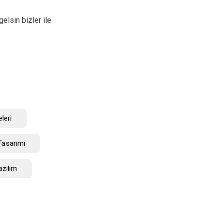
elsin bizler ile
leri
Tasarımı
zılım