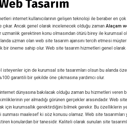
 Web Tasarım
leri internet kullanıcılarının gelişen teknoloji ile beraber en çok
e çıkar. Ancak genel olarak incelenecek olduğu zaman
Alaçam w
r uzmanlık gerektiren konu olmasından ötürü birey ile kurumsal ol
alanda uzman olan web site tasarım ajansını tercih etmesi müşte
k bir öneme sahip olur. Web site tasarım hizmetleri genel olarak 
el isteyenler için de kurumsal site tasarımları olsun bu alanda öz
100 garantili bir şekilde öne çıkmasına yardımcı olur.
ternet dünyasına bakılacak olduğu zaman bu hizmetleri veren bir
imliklerinin yer almadığı görünen gerçekler arasındadır. Web sit
k için kurumsallık gerektirdiğini bilmek gerekir. Bu özelliklerin ye
i sunması maalesef ki söz konusu olamaz. Web site tasarımları 
ktiren konulardan bir tanesidir. Kaliteli olarak sunulan site tasarım