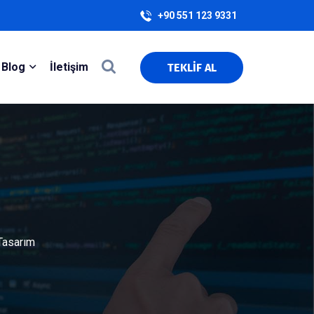
+90 551 123 9331
Blog
İletişim
TEKLİF AL
m
Tasarım