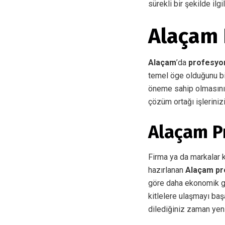
sürekli bir şekilde ilg
Alaçam 
Alaçam
’da
profesyon
temel öge olduğunu bi
öneme sahip olmasını
çözüm ortağı işleriniz
Alaçam P
Firma ya da markalar ke
hazırlanan
Alaçam pr
göre daha ekonomik gö
kitlelere ulaşmayı baş
dilediğiniz zaman yeni