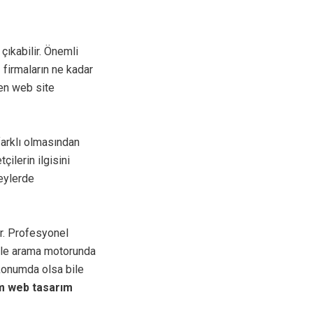
 çıkabilir. Önemli
 firmaların ne kadar
len web site
arklı olmasından
ilerin ilgisini
zeylerde
ir. Profesyonel
ogle arama motorunda
konumda olsa bile
m web tasarım