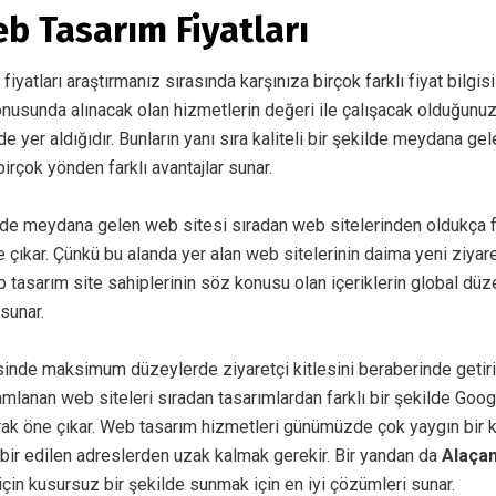
b Tasarım Fiyatları
m
fiyatları araştırmanız sırasında karşınıza birçok farklı fiyat bilgisi
onusunda alınacak olan hizmetlerin değeri ile çalışacak olduğunuz
 yer aldığıdır. Bunların yanı sıra kaliteli bir şekilde meydana ge
 birçok yönden farklı avantajlar sunar.
de meydana gelen web sitesi sıradan web sitelerinden oldukça f
 çıkar. Çünkü bu alanda yer alan web sitelerinin daima yeni ziyaretç
 tasarım site sahiplerinin söz konusu olan içeriklerin global dü
 sunar.
isinde maksimum düzeylerde ziyaretçi kitlesini beraberinde getir
amlanan web siteleri sıradan tasarımlardan farklı bir şekilde Go
arak öne çıkar. Web tasarım hizmetleri günümüzde çok yaygın bir 
abir edilen adreslerden uzak kalmak gerekir. Bir yandan da
Alaça
 için kusursuz bir şekilde sunmak için en iyi çözümleri sunar.