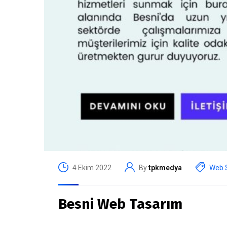
4 Ekim 2022
By
tpkmedya
Web S
Besni Web Tasarım