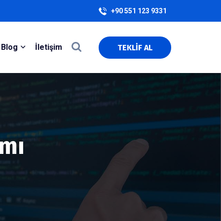
+90 551 123 9331
Blog
İletişim
TEKLİF AL
ımı