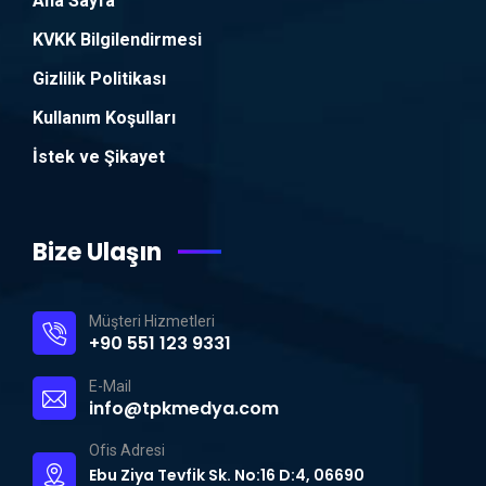
Ana Sayfa
KVKK Bilgilendirmesi
Gizlilik Politikası
Kullanım Koşulları
İstek ve Şikayet
Bize Ulaşın
Müşteri Hizmetleri
+90 551 123 9331
E-Mail
info@tpkmedya.com
Ofis Adresi
Ebu Ziya Tevfik Sk. No:16 D:4, 06690