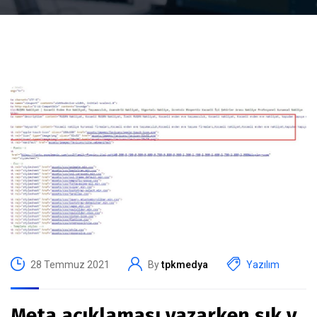
28 Temmuz 2021
By
tpkmedya
Yazılım
Meta açıklaması yazarken sık y