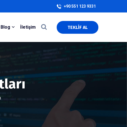
+90 551 123 9331
Blog
İletişim
TEKLİF AL
tları
ı