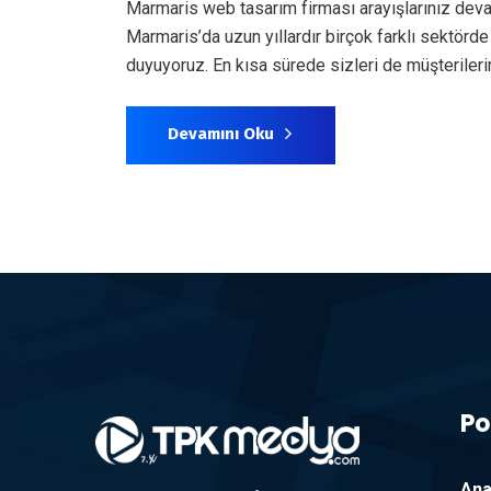
Marmaris web tasarım firması arayışlarınız dev
Marmaris’da uzun yıllardır birçok farklı sektör
duyuyoruz. En kısa sürede sizleri de müşterile
Devamını Oku
Po
Ana