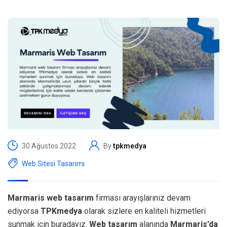
30 Ağustos 2022
By
tpkmedya
Web Sitesi Tasarımı
Marmaris web tasarım
firması arayışlarınız devam
ediyorsa
TPKmedya
olarak sizlere en kaliteli hizmetleri
sunmak için buradayız.
Web tasarım
alanında
Marmaris’da