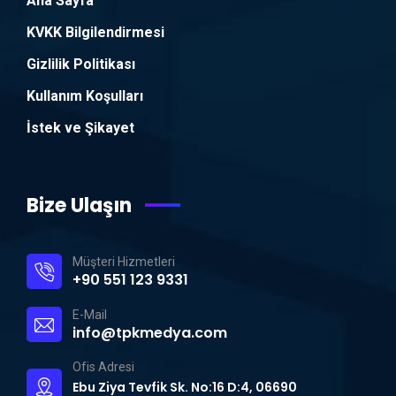
Ana Sayfa
KVKK Bilgilendirmesi
Gizlilik Politikası
Kullanım Koşulları
İstek ve Şikayet
Bize Ulaşın
Müşteri Hizmetleri
+90 551 123 9331
E-Mail
info@tpkmedya.com
Ofis Adresi
Ebu Ziya Tevfik Sk. No:16 D:4, 06690