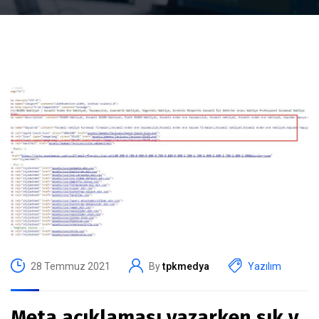
28 Temmuz 2021
By
tpkmedya
Yazılım
Meta açıklaması yazarken sık y