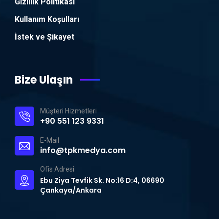
Gizlilik Politikası
Kullanım Koşulları
İstek ve Şikayet
Bize Ulaşın
Müşteri Hizmetleri
+90 551 123 9331
E-Mail
info@tpkmedya.com
Ofis Adresi
Ebu Ziya Tevfik Sk. No:16 D:4, 06690
Çankaya/Ankara