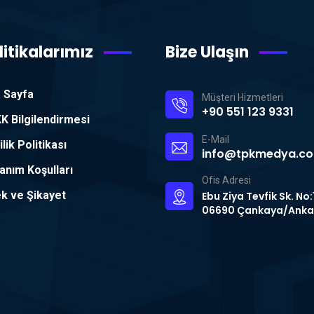
litikalarımız
Bize Ulaşın
 Sayfa
Müşteri Hizmetleri
+90 551 123 9331
K Bilgilendirmesi
E-Mail
ilik Politikası
info@tpkmedya.c
lanım Koşulları
Ofis Adresi
ek ve Şikayet
Ebu Ziya Tevfik Sk. No:
06690 Çankaya/Anka