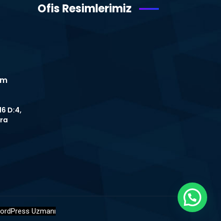
Ofis Resimlerimiz
om
16 D:4,
ra
WhatsApp Destek Hattı
ordPress Uzmanı