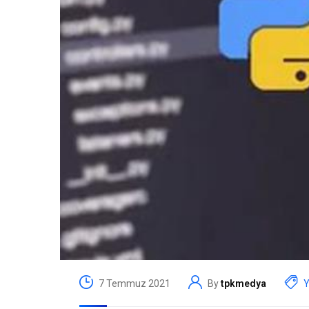
7 Temmuz 2021
By
tpkmedya
Y