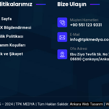
litikalarımız
Bize Ulaşın
 Sayfa
Müşteri Hizmetleri
+90 551 123 9331
K Bilgilendirmesi
E-Mail
ilik Politikası
info@tpkmedya.c
lanım Koşulları
Ofis Adresi
ek ve Şikayet
Ebu Ziya Tevfik Sk. No:
06690 Çankaya/Anka
 – 2024 | TPK MEDYA | Tüm Hakları Saklıdır.
Ankara Web Tasarım
|
W