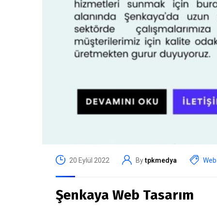
20 Eylül 2022
By
tpkmedya
Web 
Şenkaya Web Tasarım