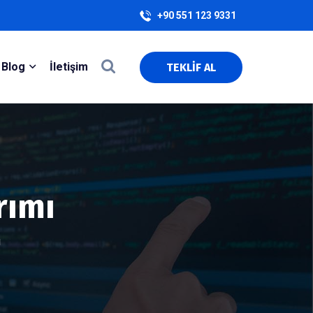
+90 551 123 9331
Blog
İletişim
TEKLİF AL
rımı
ı