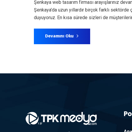
Şenkaya web tasarım firması arayışlarınız deva
Şenkaya’da uzun yıllardır birçok farklı sektörd
duyuyoruz. En kısa sürede sizleri de müşterile
Devamını Oku
Po
Ana