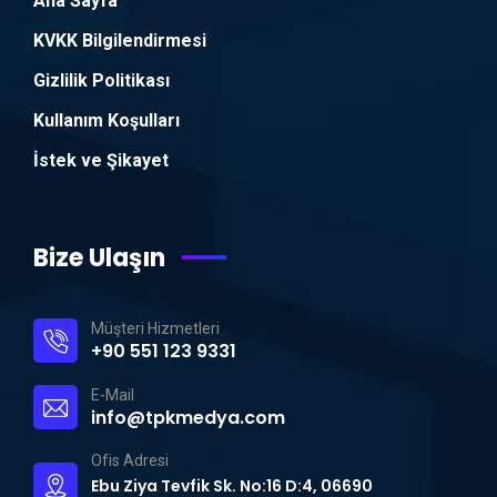
Ana Sayfa
KVKK Bilgilendirmesi
Gizlilik Politikası
Kullanım Koşulları
İstek ve Şikayet
Bize Ulaşın
Müşteri Hizmetleri
+90 551 123 9331
E-Mail
info@tpkmedya.com
Ofis Adresi
Ebu Ziya Tevfik Sk. No:16 D:4, 06690