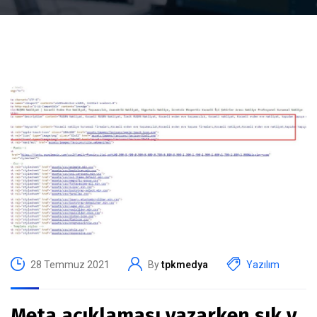
28 Temmuz 2021
By
tpkmedya
Yazılım
Meta açıklaması yazarken sık y