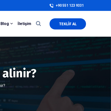
+90 551 123 9331
Blog
İletişim
TEKLİF AL
alinir?
nir?