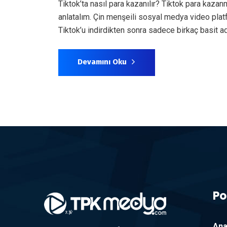
Tiktok’ta nasıl para kazanılır? Tiktok para kaza
anlatalım. Çin menşeili sosyal medya video platf
Tiktok’u indirdikten sonra sadece birkaç basit adı
Devamını Oku
Po
Ana