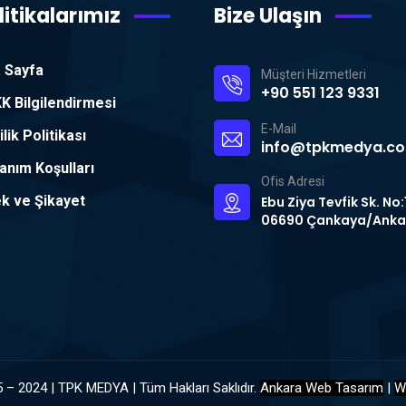
litikalarımız
Bize Ulaşın
 Sayfa
Müşteri Hizmetleri
+90 551 123 9331
K Bilgilendirmesi
E-Mail
ilik Politikası
info@tpkmedya.c
lanım Koşulları
Ofis Adresi
ek ve Şikayet
Ebu Ziya Tevfik Sk. No:
06690 Çankaya/Anka
 – 2024 | TPK MEDYA | Tüm Hakları Saklıdır.
Ankara Web Tasarım
|
W