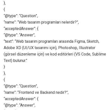
},
{
“@type”: “Question”,
“name”: “Web tasarım programları nelerdir?”,
“acceptedAnswer”: {
“@type”: “Answer”,
“text”: “Web tasarım programları arasında Figma, Sketch,
Adobe XD (UI/UX tasarımı için), Photoshop, Illustrator
(görsel düzenleme için) ve kod editörleri (VS Code, Sublime
Text) bulunur.”
}
},
{
“@type”: “Question”,
“name”: “Frontend ve Backend nedir?”,
“acceptedAnswer”: {
“@type”: “Answer”,