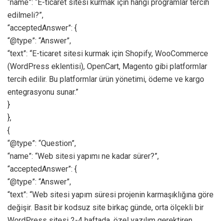
“name”: “E-ticaret sitesi kurmak için hangi programlar tercih
edilmeli?”,
“acceptedAnswer”: {
“@type”: “Answer”,
“text”: “E-ticaret sitesi kurmak için Shopify, WooCommerce
(WordPress eklentisi), OpenCart, Magento gibi platformlar
tercih edilir. Bu platformlar ürün yönetimi, ödeme ve kargo
entegrasyonu sunar.”
}
},
{
“@type”: “Question”,
“name”: “Web sitesi yapımı ne kadar sürer?”,
“acceptedAnswer”: {
“@type”: “Answer”,
“text”: “Web sitesi yapım süresi projenin karmaşıklığına göre
değişir. Basit bir kodsuz site birkaç günde, orta ölçekli bir
WordPress sitesi 2-4 haftada, özel yazılım gerektiren