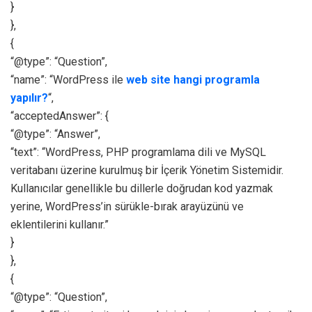
}
},
{
“@type”: “Question”,
“name”: “WordPress ile
web site hangi programla
yapılır?
“,
“acceptedAnswer”: {
“@type”: “Answer”,
“text”: “WordPress, PHP programlama dili ve MySQL
veritabanı üzerine kurulmuş bir İçerik Yönetim Sistemidir.
Kullanıcılar genellikle bu dillerle doğrudan kod yazmak
yerine, WordPress’in sürükle-bırak arayüzünü ve
eklentilerini kullanır.”
}
},
{
“@type”: “Question”,