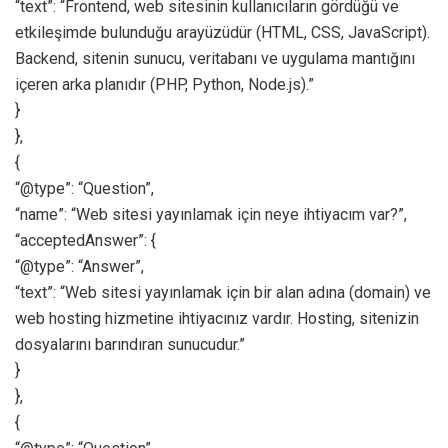
“text”: “Frontend, web sitesinin kullanıcıların gördüğü ve
etkileşimde bulunduğu arayüzüdür (HTML, CSS, JavaScript).
Backend, sitenin sunucu, veritabanı ve uygulama mantığını
içeren arka planıdır (PHP, Python, Node.js).”
}
},
{
“@type”: “Question”,
“name”: “Web sitesi yayınlamak için neye ihtiyacım var?”,
“acceptedAnswer”: {
“@type”: “Answer”,
“text”: “Web sitesi yayınlamak için bir alan adına (domain) ve
web hosting hizmetine ihtiyacınız vardır. Hosting, sitenizin
dosyalarını barındıran sunucudur.”
}
},
{