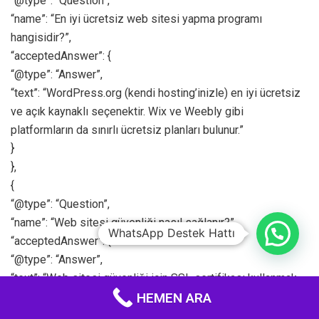
“@type”: “Question”,
“name”: “En iyi ücretsiz web sitesi yapma programı
hangisidir?”,
“acceptedAnswer”: {
“@type”: “Answer”,
“text”: “WordPress.org (kendi hosting’inizle) en iyi ücretsiz
ve açık kaynaklı seçenektir. Wix ve Weebly gibi
platformların da sınırlı ücretsiz planları bulunur.”
}
},
{
“@type”: “Question”,
“name”: “Web sitesi güvenliği nasıl sağlanır?”,
WhatsApp Destek Hattı
“acceptedAnswer”: {
“@type”: “Answer”,
“text”: “Web sitesi güvenliği için SSL sertifikası kullanmak,
HEMEN ARA
güçlü şifreler belirlemek, yazılım güncellemelerini yapmak,
güvenlik eklentileri kullanmak ve düzenli yedek almak