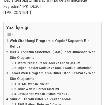
web sitesi oluşturma araçlarını bu detaylı makalede
keşfedin.[/TPK_DESC]
[TPK_CONTENT]
Yazı İçeriği
Web Site Hangi Programla Yapılır? Kapsamlı Bir
Rehber
İçerik Yönetim Sistemleri (CMS): Kod Bilmeden Web
Site Oluşturma
WordPress: Küresel Lider ve Esnek Çözüm
Diğer Popüler Kodsuz ve Düşük Kodlu Platformlar
Temel Web Programlama Dilleri: Kodu Yazarak Web
Site Oluşturma
HTML: Web’in İskeleti
CSS: Web’in Görsel Tasarımı
JavaScript: Web’in Etkileşimli Yüzü
Sunucu Taraflı Diller ve Veritabanları
PHP, Python, Ruby ve Diğerleri