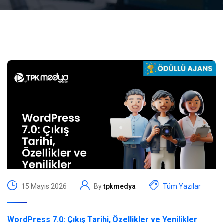
15 Mayıs 2026
By
tpkmedya
Tüm Yazılar
WordPress 7.0: Çıkış Tarihi, Özellikler ve Yenilikler