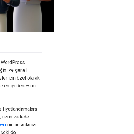
kle WordPress
liğini ve genel
ler için özel olarak
ze en iyi deneyimi
e fiyatlandırmalara
, uzun vadede
eri
nin ne anlama
r şekilde