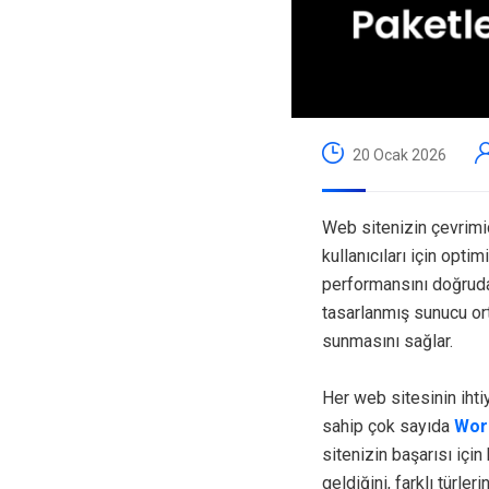
20 Ocak 2026
Web sitenizin çevrimiç
kullanıcıları için opti
performansını doğrudan
tasarlanmış sunucu ort
sunmasını sağlar.
Her web sitesinin ihtiy
sahip çok sayıda
Wor
sitenizin başarısı içi
geldiğini, farklı türle