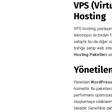
VPS (Virt
Hosting
VPS hosting, paylaşıml
teknolojisi ile birden
sahiptir, bu da diğer 
trafiğe sahip web sitel
Hosting Paketleri
se
Yönetile
Yönetilen
WordPress 
hizmettir. Bu paketler
performans optimizasyo
oluşturmaya odaklanmas
idealdir. Genellikle d