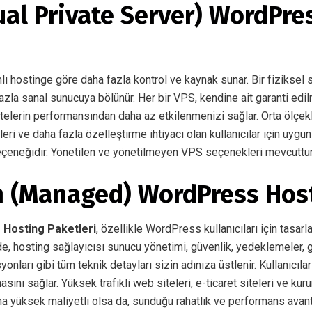
ual Private Server) WordPre
ı hostinge göre daha fazla kontrol ve kaynak sunar. Bir fiziksel 
 fazla sanal sunucuya bölünür. Her bir VPS, kendine ait garanti edi
sitelerin performansından daha az etkilenmenizi sağlar. Orta ölçekli
eri ve daha fazla özelleştirme ihtiyacı olan kullanıcılar için uygun
çeneğidir. Yönetilen ve yönetilmeyen VPS seçenekleri mevcuttur
n (Managed) WordPress Hos
Hosting Paketleri
, özellikle WordPress kullanıcıları için tasar
de, hosting sağlayıcısı sunucu yönetimi, güvenlik, yedeklemeler,
nları gibi tüm teknik detayları sizin adınıza üstlenir. Kullanıcıla
ını sağlar. Yüksek trafikli web siteleri, e-ticaret siteleri ve kuru
aha yüksek maliyetli olsa da, sunduğu rahatlık ve performans avanta