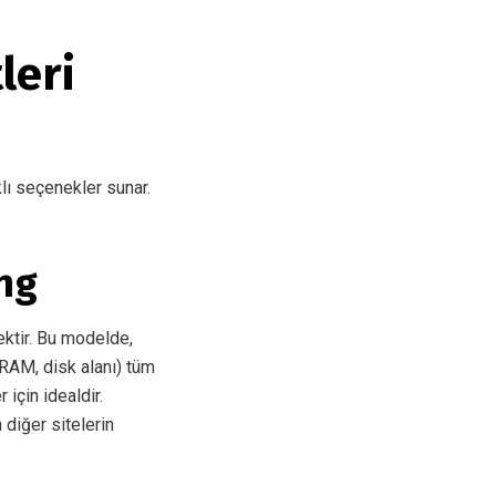
leri
klı seçenekler sunar.
ng
ktir. Bu modelde,
 RAM, disk alanı) tüm
 için idealdir.
 diğer sitelerin