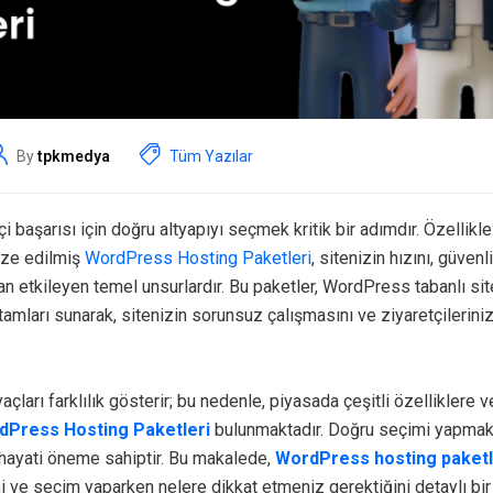
By
tpkmedya
Tüm Yazılar
i başarısı için doğru altyapıyı seçmek kritik bir adımdır. Özelli
mize edilmiş
WordPress Hosting Paketleri
, sitenizin hızını, güven
 etkileyen temel unsurlardır. Bu paketler, WordPress tabanlı site
amları sunarak, sitenizin sorunsuz çalışmasını ve ziyaretçilerini
açları farklılık gösterir; bu nedenle, piyasada çeşitli özelliklere v
dPress Hosting Paketleri
bulunmaktadır. Doğru seçimi yapmak
n hayati öneme sahiptir. Bu makalede,
WordPress hosting paketl
rini ve seçim yaparken nelere dikkat etmeniz gerektiğini detaylı bi