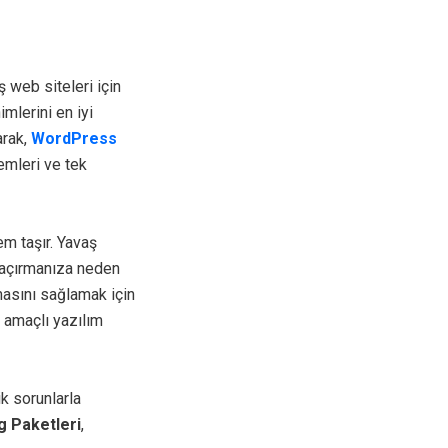
 web siteleri için
mlerini en iyi
arak,
WordPress
emleri ve tek
em taşır. Yavaş
 kaçırmanıza neden
şmasını sağlamak için
ü amaçlı yazılım
k sorunlarla
 Paketleri
,