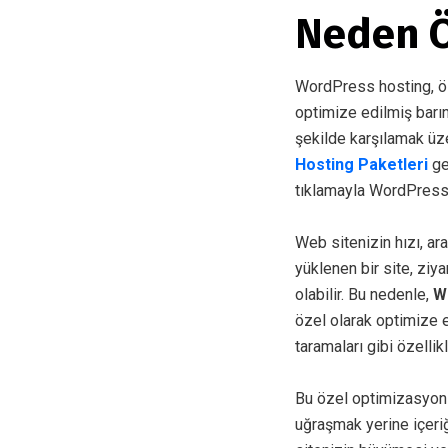
Neden Ö
WordPress hosting, öz
optimize edilmiş barın
şekilde karşılamak üze
Hosting Paketleri
ge
tıklamayla WordPress k
Web sitenizin hızı, ar
yüklenen bir site, zi
olabilir. Bu nedenle,
W
özel olarak optimize e
taramaları gibi özelli
Bu özel optimizasyonl
uğraşmak yerine içeriğ