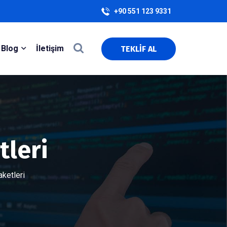
+90 551 123 9331
Blog
İletişim
TEKLİF AL
leri
ketleri