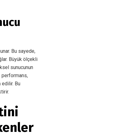
nucu
sunar. Bu sayede,
lar. Büyük ölçekli
ziksel sunucunun
m performans,
edilir. Bu
irir.
ini
kenler