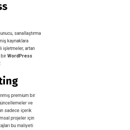
ss
sunucu, sanallaştırma
lmiş kaynaklara
 işletmeler, artan
 bir
WordPress
.
ting
lanmış premium bir
 güncellemeler ve
rın sadece içerik
msal projeler için
jları bu maliyeti