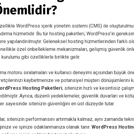
nemlidir?
ellikle WordPress içerik yönetim sistemi (CMS) ile oluşturulmuş
dırma hizmetidir. Bu tür hosting paketleri, WordPress’in gereksini
re yapılandırılmıştır. Geleneksel hosting hizmetlerinden farklı ol
nellikle özel önbellekleme mekanizmaları, gelişmiş güvenlik önl
urulumu gibi özelliklerle birlikte gelir.
ama motoru sıralamaları ve kullanıcı deneyimi açısından büyük ön
yaretçilerinizi kaybetmenize ve potansiyel müşteri dönüşümlerini
ordPress Hosting Paketleri
, sitenizin hızlı ve kesintisiz çalı
dilmiştir. Ayrıca, düzenli yedeklemeler, güvenlik duvarları ve köt
kler sayesinde sitenizin güvenliğini en üst düzeyde tutar.
ar, sitenizin performansını artırmakla kalmaz, aynı zamanda tekni
inize ve işinize odaklanmanıza olanak tanır.
WordPress Hosting