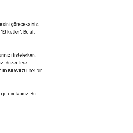
esini göreceksiniz.
“Etiketler”. Bu alt
rınızı listelerken,
nizi düzenli ve
nım Kılavuzu
, her bir
e göreceksiniz. Bu