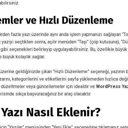
bilirsiniz.
emler ve Hızlı Düzenleme
birden fazla yazı üzerinde aynı anda işlem yapmanızı sağlayan “To
aç yazıyı seçtikten sonra, açılır menüden “Taşı” (çöp kutusuna), “D
 gibi seçenekleri belirleyip uygulayabilirsiniz. Bu, özellikle büyük 
 büyük kolaylık sağlar.
 üzerine geldiğinizde çıkan “Hızlı Düzenleme” seçeneği, yazının baş
azarını, kategorilerini ve etiketlerini sayfa yüklemeden hızlıca de
ük düzeltmeler veya güncellemeler için idealdir ve
WordPress Yaz
risinde sıkça başvuracağınız bir araç olacaktır.
 Yazı Nasıl Eklenir?
için “Yazılar” menüsünden “Yeni Ekle” seçeneğine tıklamanız yeterl