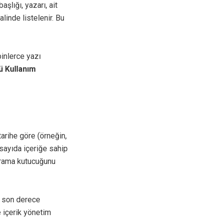
aşlığı, yazarı, ait
alinde listelenir. Bu
binlerce yazı
 Kullanım
 tarihe göre (örneğin,
k sayıda içeriğe sahip
 arama kutucuğunu
n son derece
ce içerik yönetim