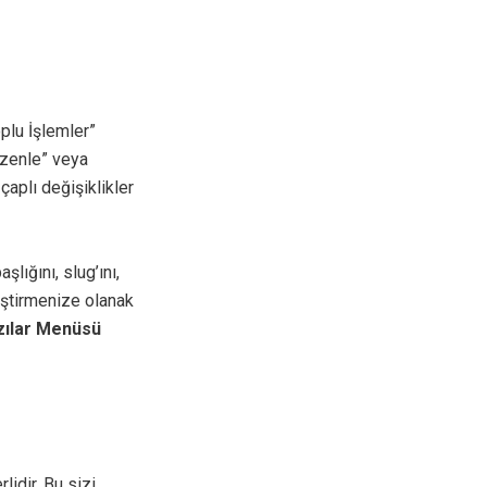
plu İşlemler”
üzenle” veya
çaplı değişiklikler
lığını, slug’ını,
ğiştirmenize olanak
ılar Menüsü
idir. Bu sizi