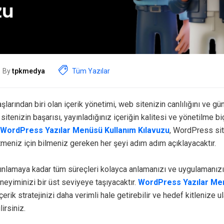
By
tpkmedya
Tüm Yazılar
larından biri olan içerik yönetimi, web sitenizin canlılığını ve gü
b sitenizin başarısı, yayınladığınız içeriğin kalitesi ve yönetilme 
WordPress Yazılar Menüsü Kullanım Kılavuzu
, WordPress sit
tmeniz için bilmeniz gereken her şeyi adım adım açıklayacaktır.
yınlamaya kadar tüm süreçleri kolayca anlamanızı ve uygulamanız
eyiminizi bir üst seviyeye taşıyacaktır.
WordPress Yazılar Me
erik stratejinizi daha verimli hale getirebilir ve hedef kitlenize 
lirsiniz.