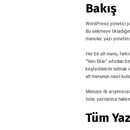
Bakış
WordPress yönetici pa
Bu sekmeye tıkladığınız
menüler, yazı yönetimin
Her bir alt menü, farkl
“Yeni Ekle” sıfırdan bi
keşfedilebilir tutmak 
alt menünün nasıl kulla
Menüye ilk erişiminizd
liste, yazılarınız hakk
Tüm Yaz