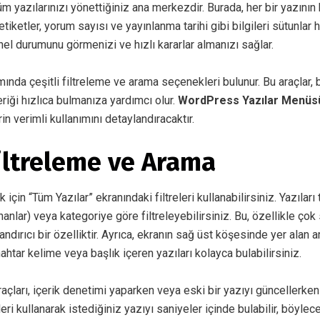
üm yazılarınızı yönettiğiniz ana merkezdir. Burada, her bir yazının b
tiketler, yorum sayısı ve yayınlanma tarihi gibi bilgileri sütunlar h
enel durumunu görmenizi ve hızlı kararlar almanızı sağlar.
mında çeşitli filtreleme ve arama seçenekleri bulunur. Bu araçlar, 
çeriği hızlıca bulmanıza yardımcı olur.
WordPress Yazılar Menüsü
rin verimli kullanımını detaylandıracaktır.
Filtreleme ve Arama
 için “Tüm Yazılar” ekranındaki filtreleri kullanabilirsiniz. Yazıları
ananlar) veya kategoriye göre filtreleyebilirsiniz. Bu, özellikle ço
andırıcı bir özelliktir. Ayrıca, ekranın sağ üst köşesinde yer alan
anahtar kelime veya başlık içeren yazıları kolayca bulabilirsiniz.
açları, içerik denetimi yaparken veya eski bir yazıyı güncellerke
eleri kullanarak istediğiniz yazıyı saniyeler içinde bulabilir, böyle