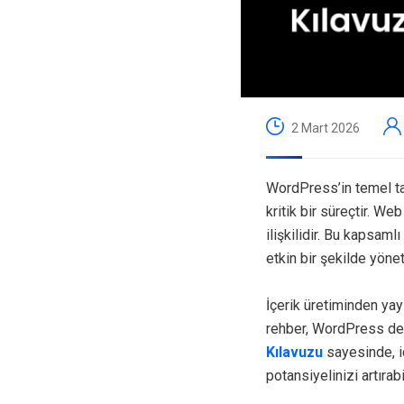
2 Mart 2026
WordPress’in temel taş
kritik bir süreçtir. We
ilişkilidir. Bu kapsamlı
etkin bir şekilde yöne
İçerik üretiminden ya
rehber, WordPress den
Kılavuzu
sayesinde, iç
potansiyelinizi artırabi