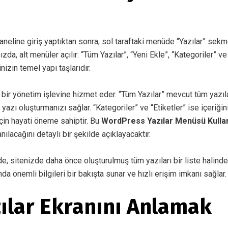
neline giriş yaptıktan sonra, sol taraftaki menüde “Yazılar” sekm
da, alt menüler açılır: “Tüm Yazılar”, “Yeni Ekle”, “Kategoriler” ve 
izin temel yapı taşlarıdır.
ı bir yönetim işlevine hizmet eder. “Tüm Yazılar” mevcut tüm yazıla
r yazı oluşturmanızı sağlar. “Kategoriler” ve “Etiketler” ise içeriği
için hayati öneme sahiptir. Bu
WordPress Yazılar Menüsü Kulla
nılacağını detaylı bir şekilde açıklayacaktır.
e, sitenizde daha önce oluşturulmuş tüm yazıları bir liste halind
ında önemli bilgileri bir bakışta sunar ve hızlı erişim imkanı sağlar.
ılar Ekranını Anlamak