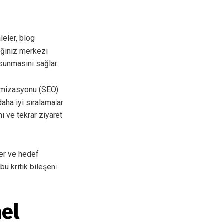
leler, blog
tiğiniz merkezi
 sunmasını sağlar.
timizasyonu (SEO)
daha iyi sıralamalar
ı ve tekrar ziyaret
ler ve hedef
, bu kritik bileşeni
el