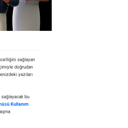
ncelliğini sağlayan
biçimiyle doğrudan
enizdeki yazıları
ı sağlayacak bu
nüsü Kullanım
ulaşma