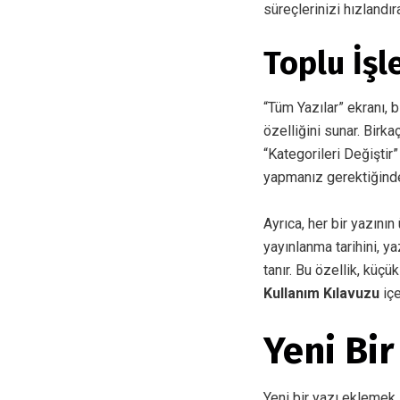
süreçlerinizi hızlandıra
Toplu İşl
“Tüm Yazılar” ekranı, 
özelliğini sunar. Birk
“Kategorileri Değiştir”
yapmanız gerektiğinde
Ayrıca, her bir yazının
yayınlanma tarihini, y
tanır. Bu özellik, küç
Kullanım Kılavuzu
içe
Yeni Bir
Yeni bir yazı eklemek 