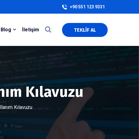
+90 551 123 9331
Blog
İletişim
TEKLİF AL
nım Kılavuzu
lanım Kılavuzu