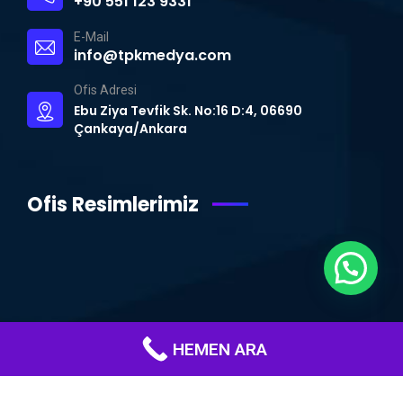
+90 551 123 9331
E-Mail
info@tpkmedya.com
Ofis Adresi
Ebu Ziya Tevfik Sk. No:16 D:4, 06690
Çankaya/Ankara
Ofis Resimlerimiz
WhatsApp Destek Hattı
HEMEN ARA
© Copyright 2015 – 2024 | TPK MEDYA | Tüm Hakları Saklıdır.
Ankara