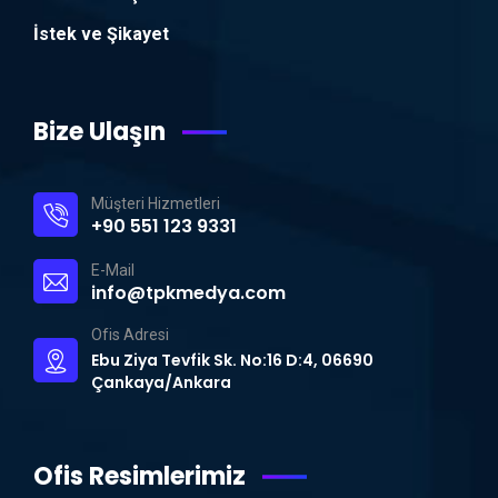
İstek ve Şikayet
Bize Ulaşın
Müşteri Hizmetleri
+90 551 123 9331
E-Mail
info@tpkmedya.com
Ofis Adresi
Ebu Ziya Tevfik Sk. No:16 D:4, 06690
Çankaya/Ankara
Ofis Resimlerimiz