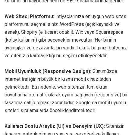
kullanıcıları kaybeder hem de SEO sıralamalarında geriler.
Web Sitesi Platformu:
İhtiyaçlarınıza en uygun web sitesi
platformunu seçmelisiniz. WordPress (açık kaynaklı ve
esnek), Shopify (e-ticaret odaklı), Wix veya Squarespace
(kolay kullanım) gibi seçenekler mevcuttur. Her birinin
avantajları ve dezavantajları vardır. Teknik bilginiz, bütçeniz
ve sitenizin karmaşıklığı bu seçimi etkileyecektir.
Mobil Uyumluluk (Responsive Design):
Günümüzde
internet trafiğinin büyük bir kısmı mobil cihazlardan
gelmektedir. Bu nedenle, web sitenizin tüm ekran
boyutlarına otomatik olarak uyum sağlayan (responsive) bir
tasarıma sahip olması zorunludur. Google da mobil uyumlu
siteleri sıralamalarda önceliklendirmektedir.
Kullanıcı Dostu Arayüz (UI) ve Deneyim (UX):
Sitenizin
tasarımı estetik olmanın yanı sıra, sezgisel ve kullanıcı