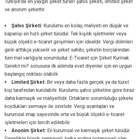
Türkiye’de en yaygın şirket türleri şahıs şirketi, limited şirket
ve anonim şirkettir.
Şahıs Şirketi:
Kurulumu en kolay, maliyeti en düşük ve
kapanışı en hızlı şirket türüdür. Tek kişilik işletmeler veya
küçük ölçekli e-ticaret girişimleri için idealdir. Vergi dilimleri
gelir arttıkça yükselir ve şirket sahibi, şirketin borçlarından
tüm mal varlığıyla sorumludur. E-Ticaret için Şirket Kurmak
Gerekli mi? sorusuna ilk adımda evet diyenler için en uygun
başlangıç noktası olabilir.
Limited Şirket:
Bir veya daha fazla gerçek ya da tüzel
kişi tarafından kurulabilir. Kurulumu şahıs şirketine göre biraz
daha karmaşık ve maliyetlidir. Ortakların sorumluluğu şirkete
koydukları sermaye ile sınırlıdır. Vergi avantajları ve
kurumsal imajı sayesinde orta ve büyük ölçekli e-ticaret
işletmeleri için tercih edilebilir.
Anonim Şirket:
En kurumsal ve karmaşık şirket türüdür.
Genellikle büyük sermayeli, halka açılma potansiyeli olan