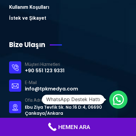
Kullanım Koşulları
İstek ve Şikayet
Bize Ulaşın
Müşteri Hizmetleri
+90 551 123 9331
E-Mail
info@tpkmedya.com
WhatsApp Destek Hattı
Ofis Adresi
Ebu Ziya Tevfik Sk. No:16 D:4, 06690
Çankaya/Ankara
HEMEN ARA