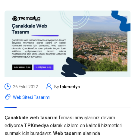
26 Eylül 2022
By
tpkmedya
Web Sitesi Tasarımı
Çanakkale web tasarım
firması arayışlarınız devam
ediyorsa
TPKmedya
olarak sizlere en kaliteli hizmetleri
sunmak için buradayız.
Web tasarım
alanında