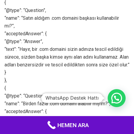
{
“@type”: “Question”,
“name”: “Satın aldığım .com domaini başkası kullanabilir
mi?”,
“acceptedAnswer”: {
“@type”: “Answer”,
“text”: “Hayır, bir .com domaini sizin adınıza tescil edildiği
sürece, sizden başka kimse aynı alan adını kullanamaz. Alan
adları benzersizdir ve tescil edildikten sonra size özel olur.”
}
},
{
“@type”: “Question”,
WhatsApp Destek Hattı
“name”: “Birden fazla .com domaini alabilir miyim?”,
“acceptedAnswer”: {
“@type”: “Answer”,
HEMEN ARA
“text”: “Evet, istediğiniz kadar .com domaini tescil