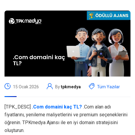
15 Ocak 2026
By
tpkmedya
Tüm Yazılar
[TPK_DESC]
.Com domaini kaç TL?
.Com alan adı
fiyatlarını, yenileme maliyetlerini ve premium seçeneklerini
öğrenin. TPKmedya Ajansı ile en iyi domain stratejisini
oluşturun.