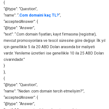
{
“@type”: “Question”,
“name”: “
.Com domaini kaç TL?
“,
“acceptedAnswer”: {
“@type”: “Answer”,
“text”: “.Com domain fiyatları, kayıt firmasına (registrar),
mevcut promosyonlara ve tescil süresine göre değişir. İlk yıl
için genellikle 5 ila 20 ABD Doları arasında bir maliyeti
vardır. Yenileme ücretleri ise genellikle 10 ila 25 ABD Doları
civarındadır.”
}
},
{
“@type”: “Question”,
“name”: “Neden .com domain tercih etmeliyim?”,
“acceptedAnswer”: {
“@type”: “Answer”,