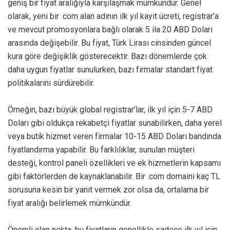
geniş bir fiyat aralığıyla karşılaşmak mümkündür. Genel
olarak, yeni bir .com alan adının ilk yıl kayıt ücreti, registrar’a
ve mevcut promosyonlara bağlı olarak 5 ila 20 ABD Doları
arasında değişebilir. Bu fiyat, Türk Lirası cinsinden güncel
kura göre değişiklik gösterecektir. Bazı dönemlerde çok
daha uygun fiyatlar sunulurken, bazı firmalar standart fiyat
politikalarını sürdürebilir.
Örneğin, bazı büyük global registrar’lar, ilk yıl için 5-7 ABD
Doları gibi oldukça rekabetçi fiyatlar sunabilirken, daha yerel
veya butik hizmet veren firmalar 10-15 ABD Doları bandında
fiyatlandırma yapabilir. Bu farklılıklar, sunulan müşteri
desteği, kontrol paneli özellikleri ve ek hizmetlerin kapsamı
gibi faktörlerden de kaynaklanabilir. Bir .com domaini kaç TL
sorusuna kesin bir yanıt vermek zor olsa da, ortalama bir
fiyat aralığı belirlemek mümkündür.
Önemli olan nokta, bu fiyatların genellikle sadece ilk yıl için