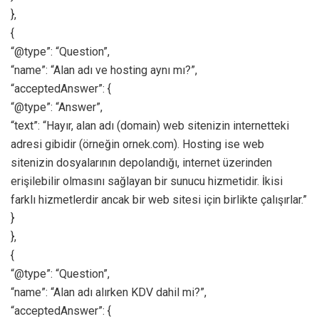
},
{
“@type”: “Question”,
“name”: “Alan adı ve hosting aynı mı?”,
“acceptedAnswer”: {
“@type”: “Answer”,
“text”: “Hayır, alan adı (domain) web sitenizin internetteki
adresi gibidir (örneğin ornek.com). Hosting ise web
sitenizin dosyalarının depolandığı, internet üzerinden
erişilebilir olmasını sağlayan bir sunucu hizmetidir. İkisi
farklı hizmetlerdir ancak bir web sitesi için birlikte çalışırlar.”
}
},
{
“@type”: “Question”,
“name”: “Alan adı alırken KDV dahil mi?”,
“acceptedAnswer”: {