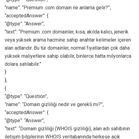
“name”: “Premium .com domain ne anlama gelir?”,
“acceptedAnswer”: {
“@type”: “Answer”,
“text”: “Premium .com domainler, kısa, akılda kalıcı, jenerik
veya yüksek arama hacmine sahip anahtar kelimeler içeren
alan adlarıdır. Bu tür domainler, normal fiyatlardan çok daha
yüksek maliyetlere sahip olabilir, binlerce hatta milyonlarca
dolara satılabilir.”
}
},
{
“@type”: “Question”,
“name”: “Domain gizliliği nedir ve gerekli mi?”,
“acceptedAnswer”: {
“@type”: “Answer”,
“text”: “Domain gizliliği (WHOIS gizliliği), alan adı sahibinin
iletişim bilgilerinin WHOIS veritabanında herkese açık