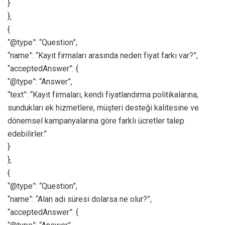
}
},
{
“@type”: “Question”,
“name”: “Kayıt firmaları arasında neden fiyat farkı var?”,
“acceptedAnswer”: {
“@type”: “Answer”,
“text”: “Kayıt firmaları, kendi fiyatlandırma politikalarına,
sundukları ek hizmetlere, müşteri desteği kalitesine ve
dönemsel kampanyalarına göre farklı ücretler talep
edebilirler.”
}
},
{
“@type”: “Question”,
“name”: “Alan adı süresi dolarsa ne olur?”,
“acceptedAnswer”: {