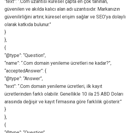
“text”: “.Com uzantısı küresel çapta en çok tanınan,
güvenilen ve akılda kalıcı alan adı uzantısıdır. Markanızın
güvenilirliğini artırır, küresel erişim sağlar ve SEO’ya dolaylı
olarak katkıda bulunur.”
}
},
{
“@type”: “Question”,
“name”: “.Com domain yenileme ücretleri ne kadar?”,
“acceptedAnswer”: {
“@type”: “Answer”,
“text”: “.Com domain yenileme ücretleri, ilk kayıt
ücretlerinden farklı olabilir. Genellikle 10 ila 25 ABD Doları
arasında değişir ve kayıt firmasına göre farklılık gösterir.”
}
},
{
“@type”: “Question”,