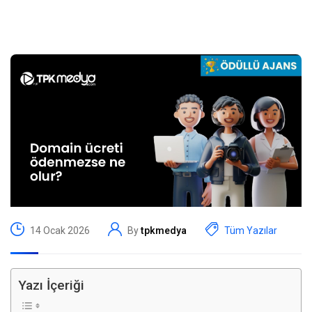
14 Ocak 2026
By
tpkmedya
Tüm Yazılar
Yazı İçeriği