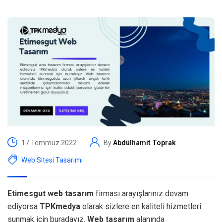
17 Temmuz 2022
By
Abdülhamit Toprak
Web Sitesi Tasarımı
Etimesgut web tasarım
firması arayışlarınız devam
ediyorsa
TPKmedya
olarak sizlere en kaliteli hizmetleri
sunmak için buradayız.
Web tasarım
alanında