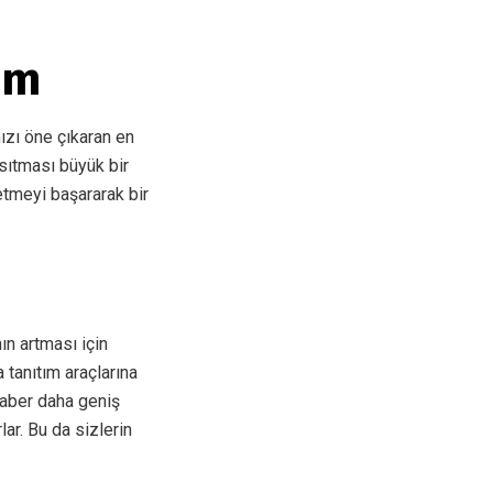
ım
ızı öne çıkaran en
sıtması büyük bir
 etmeyi başararak bir
nın artması için
 tanıtım araçlarına
raber daha geniş
ar. Bu da sizlerin