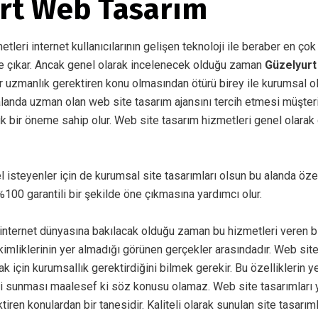
rt Web Tasarım
leri internet kullanıcılarının gelişen teknoloji ile beraber en çok
e çıkar. Ancak genel olarak incelenecek olduğu zaman
Güzelyurt
r uzmanlık gerektiren konu olmasından ötürü birey ile kurumsal ol
alanda uzman olan web site tasarım ajansını tercih etmesi müşte
k bir öneme sahip olur. Web site tasarım hizmetleri genel olarak 
el isteyenler için de kurumsal site tasarımları olsun bu alanda öz
100 garantili bir şekilde öne çıkmasına yardımcı olur.
ternet dünyasına bakılacak olduğu zaman bu hizmetleri veren bir
imliklerinin yer almadığı görünen gerçekler arasındadır. Web sit
k için kurumsallık gerektirdiğini bilmek gerekir. Bu özelliklerin ye
i sunması maalesef ki söz konusu olamaz. Web site tasarımları 
ktiren konulardan bir tanesidir. Kaliteli olarak sunulan site tasarım