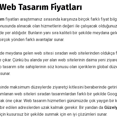
Web Tasarım Fiyatları
rım
fiyatları araştırmanız sırasında karşınıza birçok farklı fiyat bilg
onusunda alınacak olan hizmetlerin değeri ile çalışacak olduğunuz
 yer aldığıdır. Bunların yanı sıra kaliteli bir şekilde meydana ge
 birçok yönden farklı avantajlar sunar.
de meydana gelen web sitesi sıradan web sitelerinden oldukça f
 çıkar. Çünkü bu alanda yer alan web sitelerinin daima yeni ziyaretç
 tasarım site sahiplerinin söz konusu olan içeriklerin global dü
 sunar.
isinde maksimum düzeylerde ziyaretçi kitlesini beraberinde getir
amlanan web siteleri sıradan tasarımlardan farklı bir şekilde Go
arak öne çıkar. Web tasarım hizmetleri günümüzde çok yaygın bir 
abir edilen adreslerden uzak kalmak gerekir. Bir yandan da
Güzely
 için kusursuz bir şekilde sunmak için en iyi çözümleri sunar.