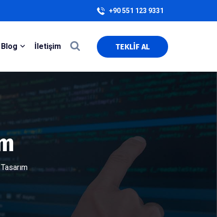
+90 551 123 9331
Blog
İletişim
TEKLİF AL
ım
 Tasarım