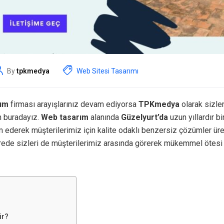
By
tpkmedya
Web Sitesi Tasarımı
rım
firması arayışlarınız devam ediyorsa
TPKmedya
olarak sizler
n buradayız.
Web tasarım
alanında
Güzelyurt’da
uzun yıllardır b
 ederek müşterilerimiz için kalite odaklı benzersiz çözümler ür
rede sizleri de müşterilerimiz arasında görerek mükemmel ötesi
ir?