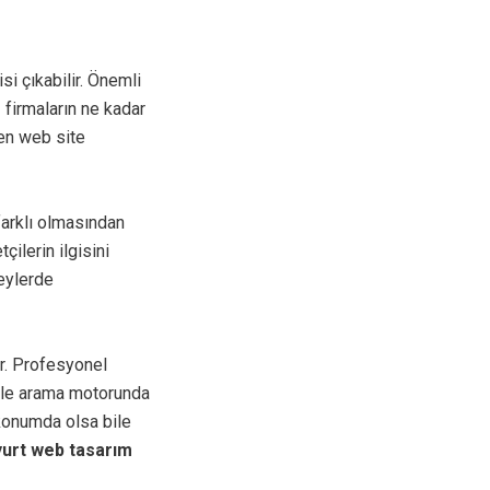
isi çıkabilir. Önemli
 firmaların ne kadar
len web site
arklı olmasından
ilerin ilgisini
zeylerde
ir. Profesyonel
ogle arama motorunda
konumda olsa bile
urt web tasarım