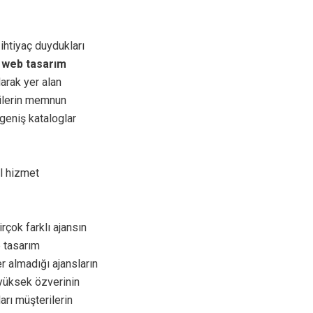
 ihtiyaç duydukları
 web tasarım
arak yer alan
rilerin memnun
geniş kataloglar
el hizmet
çok farklı ajansın
e tasarım
r almadığı ajansların
yüksek özverinin
ları müşterilerin