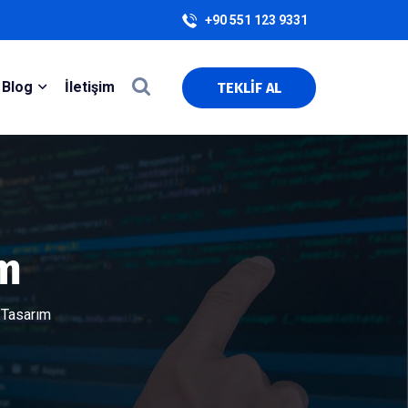
+90 551 123 9331
Blog
İletişim
TEKLİF AL
m
Tasarım