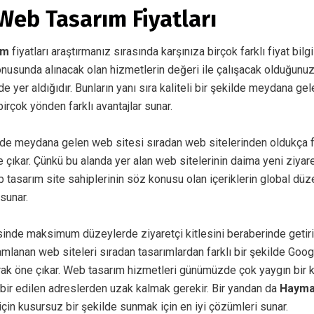
eb Tasarım Fiyatları
ım
fiyatları araştırmanız sırasında karşınıza birçok farklı fiyat bilgi
onusunda alınacak olan hizmetlerin değeri ile çalışacak olduğunuz
 yer aldığıdır. Bunların yanı sıra kaliteli bir şekilde meydana ge
 birçok yönden farklı avantajlar sunar.
de meydana gelen web sitesi sıradan web sitelerinden oldukça f
 çıkar. Çünkü bu alanda yer alan web sitelerinin daima yeni ziyaretç
 tasarım site sahiplerinin söz konusu olan içeriklerin global dü
 sunar.
isinde maksimum düzeylerde ziyaretçi kitlesini beraberinde getir
amlanan web siteleri sıradan tasarımlardan farklı bir şekilde Go
arak öne çıkar. Web tasarım hizmetleri günümüzde çok yaygın bir 
abir edilen adreslerden uzak kalmak gerekir. Bir yandan da
Hayma
 için kusursuz bir şekilde sunmak için en iyi çözümleri sunar.