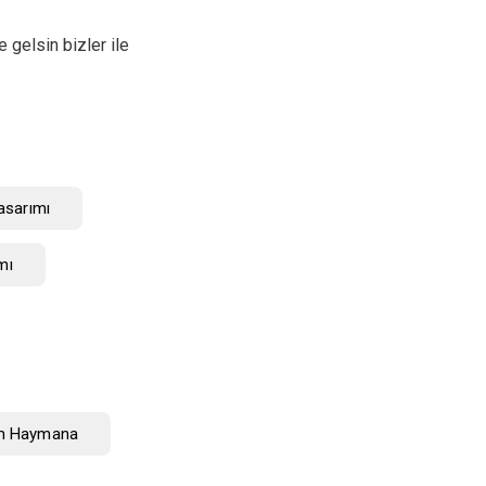
 gelsin bizler ile
asarımı
mı
m Haymana