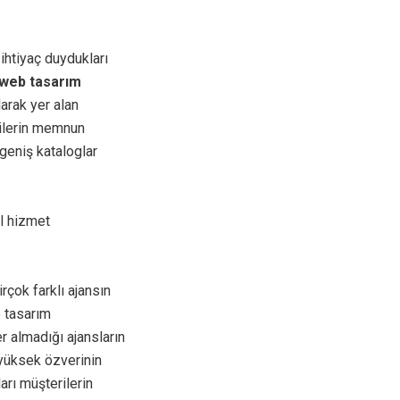
 ihtiyaç duydukları
web tasarım
arak yer alan
rilerin memnun
geniş kataloglar
el hizmet
çok farklı ajansın
e tasarım
r almadığı ajansların
yüksek özverinin
ları müşterilerin