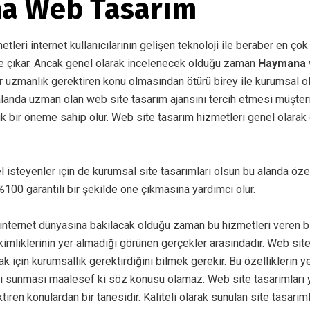
a Web Tasarım
leri internet kullanıcılarının gelişen teknoloji ile beraber en çok
e çıkar. Ancak genel olarak incelenecek olduğu zaman
Haymana 
r uzmanlık gerektiren konu olmasından ötürü birey ile kurumsal ol
alanda uzman olan web site tasarım ajansını tercih etmesi müşte
k bir öneme sahip olur. Web site tasarım hizmetleri genel olarak 
el isteyenler için de kurumsal site tasarımları olsun bu alanda öz
100 garantili bir şekilde öne çıkmasına yardımcı olur.
ternet dünyasına bakılacak olduğu zaman bu hizmetleri veren bir
imliklerinin yer almadığı görünen gerçekler arasındadır. Web sit
k için kurumsallık gerektirdiğini bilmek gerekir. Bu özelliklerin ye
i sunması maalesef ki söz konusu olamaz. Web site tasarımları 
ktiren konulardan bir tanesidir. Kaliteli olarak sunulan site tasarım