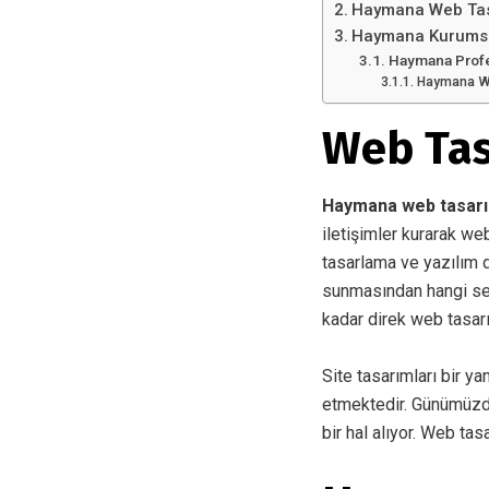
Haymana Web Ta
Haymana Kurumsa
Haymana Prof
Haymana We
Web Tas
Haymana web tasar
iletişimler kurarak we
tasarlama ve yazılım di
sunmasından hangi sek
kadar direk web tasar
Site tasarımları bir ya
etmektedir. Günümüzde i
bir hal alıyor. Web tas