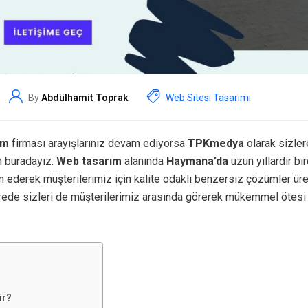
By
Abdülhamit Toprak
Web Sitesi Tasarımı
ım
firması arayışlarınız devam ediyorsa
TPKmedya
olarak sizlere
n buradayız.
Web tasarım
alanında
Haymana’da
uzun yıllardır bi
 ederek müşterilerimiz için kalite odaklı benzersiz çözümler ür
rede sizleri de müşterilerimiz arasında görerek mükemmel ötesi
ir?