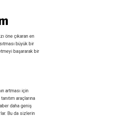
ım
zı öne çıkaran en
sıtması büyük bir
 etmeyi başararak bir
nın artması için
tanıtım araçlarına
raber daha geniş
ar. Bu da sizlerin