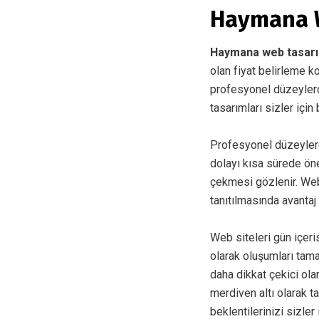
Haymana W
Haymana web tasar
olan fiyat belirleme k
profesyonel düzeylerde
tasarımları sizler için
Profesyonel düzeyler
dolayı kısa sürede öne
çekmesi gözlenir. Web
tanıtılmasında avantaj
Web siteleri gün içer
olarak oluşumları tam
daha dikkat çekici ol
merdiven altı olarak t
beklentilerinizi sizler