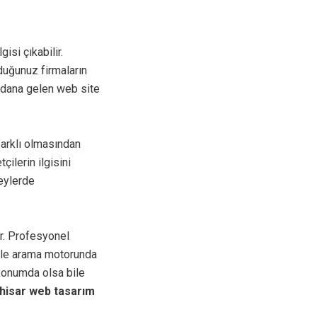
gisi çıkabilir.
duğunuz firmaların
eydana gelen web site
arklı olmasından
ilerin ilgisini
zeylerde
ir. Profesyonel
ogle arama motorunda
konumda olsa bile
hisar web tasarım