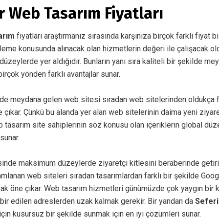
r Web Tasarım Fiyatları
sarım
fiyatları araştırmanız sırasında karşınıza birçok farklı fiyat bil
rleme konusunda alınacak olan hizmetlerin değeri ile çalışacak ol
üzeylerde yer aldığıdır. Bunların yanı sıra kaliteli bir şekilde m
 birçok yönden farklı avantajlar sunar.
de meydana gelen web sitesi sıradan web sitelerinden oldukça f
 çıkar. Çünkü bu alanda yer alan web sitelerinin daima yeni ziyaretç
 tasarım site sahiplerinin söz konusu olan içeriklerin global dü
 sunar.
isinde maksimum düzeylerde ziyaretçi kitlesini beraberinde getir
amlanan web siteleri sıradan tasarımlardan farklı bir şekilde Go
arak öne çıkar. Web tasarım hizmetleri günümüzde çok yaygın bir 
abir edilen adreslerden uzak kalmak gerekir. Bir yandan da
Seferi
 için kusursuz bir şekilde sunmak için en iyi çözümleri sunar.