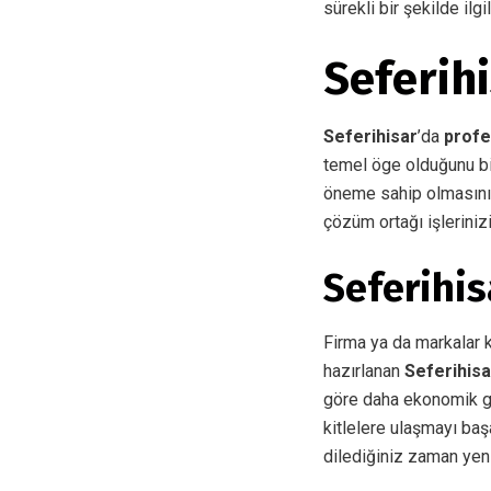
sürekli bir şekilde ilg
Seferih
Seferihisar
’da
profe
temel öge olduğunu bi
öneme sahip olmasını
çözüm ortağı işleriniz
Seferihi
Firma ya da markalar ke
hazırlanan
Seferihis
göre daha ekonomik gö
kitlelere ulaşmayı baş
dilediğiniz zaman yeni