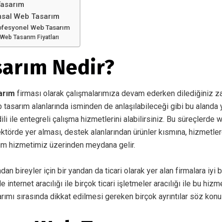
Tasarım
msal Web Tasarım
rofesyonel Web Tasarım
 Web Tasarım Fiyatları
arım Nedir?
arım
firması olarak çalışmalarımıza devam ederken dilediğiniz z
b tasarım alanlarında isminden de anlaşılabileceği gibi bu alanda 
li ile entegreli çalışma hizmetlerini alabilirsiniz. Bu süreçlerde w
törde yer alması, destek alanlarından ürünler kısmına, hizmetle
ım hizmetimiz üzerinden meydana gelir.
ndan bireyler için bir yandan da ticari olarak yer alan firmalara iyi b
nternet aracılığı ile birçok ticari işletmeler aracılığı ile bu hiz
arımı sırasında dikkat edilmesi gereken birçok ayrıntılar söz konus