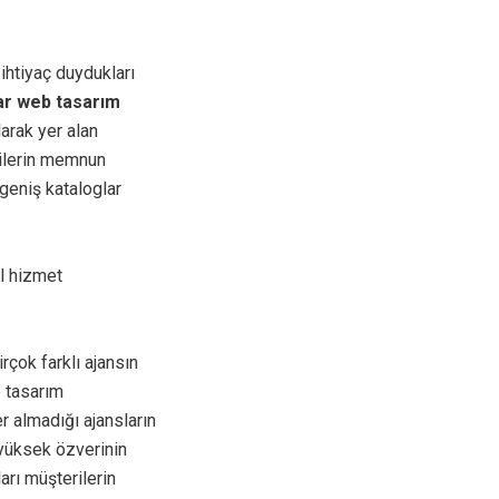
 ihtiyaç duydukları
ar web tasarım
arak yer alan
rilerin memnun
geniş kataloglar
el hizmet
çok farklı ajansın
e tasarım
r almadığı ajansların
yüksek özverinin
ları müşterilerin