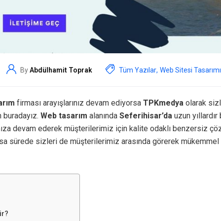
By
Abdülhamit Toprak
Tüm Yazılar
,
Web Sitesi Tasarımı
arım
firması arayışlarınız devam ediyorsa
TPKmedya
olarak sizl
n buradayız.
Web tasarım
alanında
Seferihisar’da
uzun yıllardır 
ıza devam ederek müşterilerimiz için kalite odaklı benzersiz ç
ısa sürede sizleri de müşterilerimiz arasında görerek mükemmel
ir?