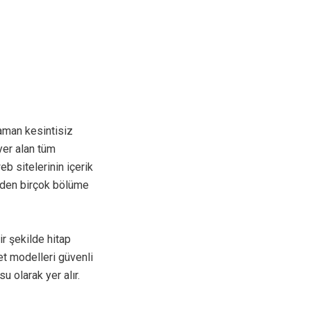
aman kesintisiz
yer alan tüm
eb sitelerinin içerik
rden birçok bölüme
ir şekilde hitap
met modelleri güvenli
u olarak yer alır.