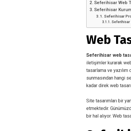
Seferihisar Web 
Seferihisar Kuru
Seferihisar P
Seferihisar
Web Tas
Seferihisar web tas
iletişimler kurarak we
tasarlama ve yazılım di
sunmasından hangi sek
kadar direk web tasar
Site tasarımları bir ya
etmektedir. Günümüzde i
bir hal alıyor. Web tas