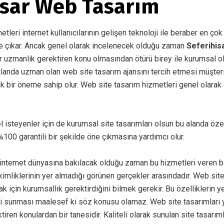
isar Web Tasarım
leri internet kullanıcılarının gelişen teknoloji ile beraber en çok
e çıkar. Ancak genel olarak incelenecek olduğu zaman
Seferihis
r uzmanlık gerektiren konu olmasından ötürü birey ile kurumsal ol
alanda uzman olan web site tasarım ajansını tercih etmesi müşte
k bir öneme sahip olur. Web site tasarım hizmetleri genel olarak 
el isteyenler için de kurumsal site tasarımları olsun bu alanda öz
100 garantili bir şekilde öne çıkmasına yardımcı olur.
ternet dünyasına bakılacak olduğu zaman bu hizmetleri veren bir
imliklerinin yer almadığı görünen gerçekler arasındadır. Web sit
k için kurumsallık gerektirdiğini bilmek gerekir. Bu özelliklerin ye
i sunması maalesef ki söz konusu olamaz. Web site tasarımları 
ktiren konulardan bir tanesidir. Kaliteli olarak sunulan site tasarım