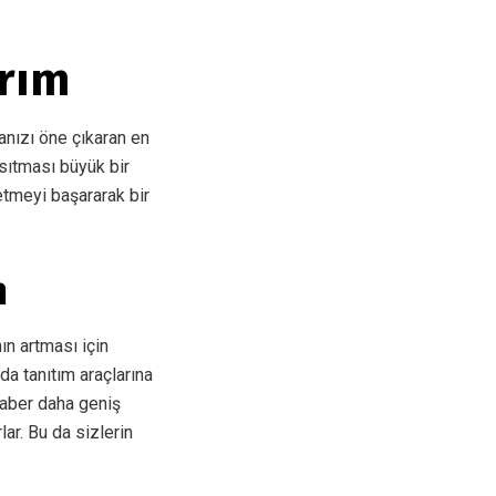
arım
anızı öne çıkaran en
sıtması büyük bir
 etmeyi başararak bir
m
nın artması için
da tanıtım araçlarına
raber daha geniş
ar. Bu da sizlerin