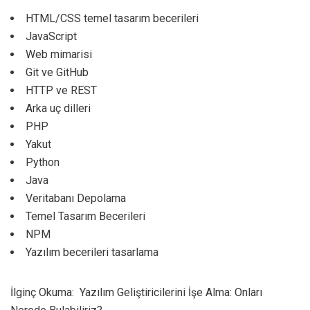
HTML/CSS temel tasarım becerileri
JavaScript
Web mimarisi
Git ve GitHub
HTTP ve REST
Arka uç dilleri
PHP
Yakut
Python
Java
Veritabanı Depolama
Temel Tasarım Becerileri
NPM
Yazılım becerileri tasarlama
İlginç Okuma:
Yazılım Geliştiricilerini İşe Alma: Onları