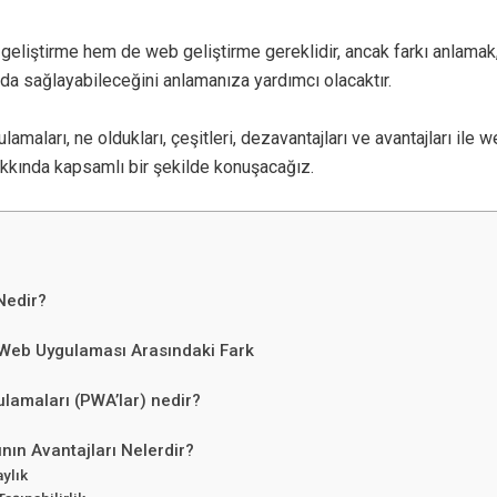
liştirme hem de web geliştirme gereklidir, ancak farkı anlamak,
yda sağlayabileceğini anlamanıza yardımcı olacaktır.
amaları, ne oldukları, çeşitleri, dezavantajları ve avantajları ile 
akkında kapsamlı bir şekilde konuşacağız.
Nedir?
e Web Uygulaması Arasındaki Fark
lamaları (PWA’lar) nedir?
ın Avantajları Nelerdir?
aylık