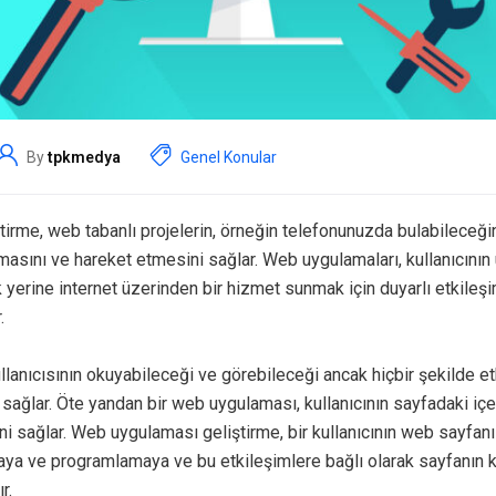
By
tpkmedya
Genel Konular
irme, web tabanlı projelerin, örneğin telefonunuzda bulabileceği
masını ve hareket etmesini sağlar. Web uygulamaları, kullanıcını
erine internet üzerinden bir hizmet sunmak için duyarlı etkileşim
.
ullanıcısının okuyabileceği ve görebileceği ancak hiçbir şekilde 
 sağlar. Öte yandan bir web uygulaması, kullanıcının sayfadaki iç
ini sağlar. Web uygulaması geliştirme, bir kullanıcının web sayfanı
aya ve programlamaya ve bu etkileşimlere bağlı olarak sayfanın k
r.