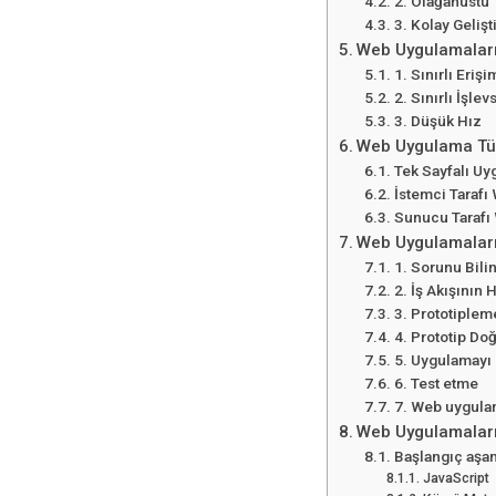
2. Olağanüstü T
3. Kolay Geliş
Web Uygulamaları
1. Sınırlı Eriş
2. Sınırlı İşlev
3. Düşük Hız
Web Uygulama Tür
Tek Sayfalı Uy
İstemci Tarafı
Sunucu Tarafı
Web Uygulamaları
1. Sorunu Bili
2. İş Akışının 
3. Prototiplem
4. Prototip Do
5. Uygulamayı 
6. Test etme
7. Web uygulam
Web Uygulamaları 
Başlangıç ​​aşa
JavaScript