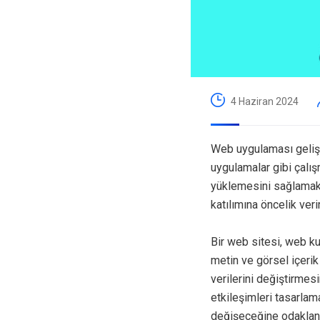
4 Haziran 2024
Web uygulaması gelişt
uygulamalar gibi çalış
yüklemesini sağlamak y
katılımına öncelik verir
Bir web sitesi, web k
metin ve görsel içerik
verilerini değiştirmes
etkileşimleri tasarlam
değişeceğine odaklanı