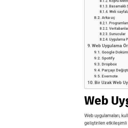
Köprü Metni
Basamaklı S
Web sayfala
Arka uç
Programlama
Veritabanlar
Sunucular
Uygulama P
Web Uygulama Ör
Google Doküm
Spotify
Dropbox
Parçayı Değişt
Evernote
Bir Uzak Web Uyg
Web Uyg
Web uygulamaları, kulla
geliştirilen etkileşiml