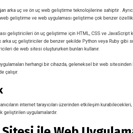
ğan arka uç ve
ön uç web geliştirme teknolojilerine
sahiptir . Ayrı
a web geliştirme ve web uygulaması geliştirme çok benzer özellikl
ı geliştiricileri ön uç geliştirme için HTML, CSS ve JavaScript k
 arka uç geliştiriciler de benzer şekilde
Python veya Ruby
gibi su
ricileri de web sitesi oluştururken bunları kullanır.
uygulamaları herhangi bir cihazda, geleneksel bir web sitesinden
de çalışır.
k
nıcıların internet tarayıcıları üzerinden etkileşim kurabilecekleri
ak geliştirilen uygulamalardır.
 Sitesi ile Web Uygulam