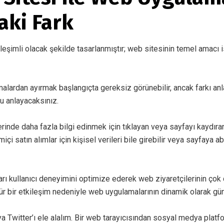
aki Fark
eşimli olacak şekilde tasarlanmıştır; web sitesinin temel amacı is
malardan ayırmak
başlangıçta gereksiz görünebilir, ancak farkı an
u anlayacaksınız.
inde daha fazla bilgi edinmek için tıklayan veya sayfayı kaydıran
miçi satın alımlar için kişisel verileri bile girebilir veya sayfaya a
arı
kullanıcı deneyimini
optimize ederek web ziyaretçilerinin çok 
ür bir etkileşim nedeniyle web uygulamalarının dinamik olarak gü
Twitter’ı ele alalım. Bir web tarayıcısından sosyal medya platfo