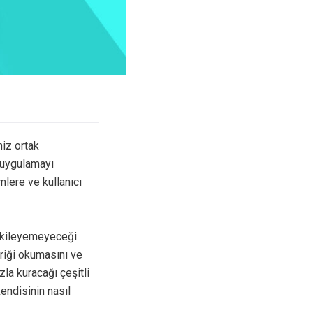
niz ortak
n uygulamayı
lere ve kullanıcı
etkileyemeyeceği
eriği okumasını ve
zla kuracağı çeşitli
endisinin nasıl