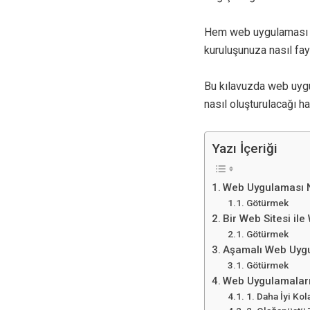
Hem web uygulaması ge
kuruluşunuza nasıl fa
Bu kılavuzda web uygul
nasıl oluşturulacağı h
Yazı İçeriği
Web Uygulaması 
Götürmek
Bir Web Sitesi il
Götürmek
Aşamalı Web Uygu
Götürmek
Web Uygulamaların
1. Daha İyi Kol