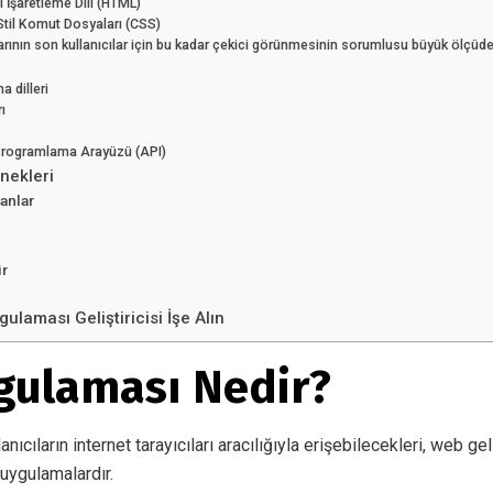
 İşaretleme Dili (HTML)
til Komut Dosyaları (CSS)
rının son kullanıcılar için bu kadar çekici görünmesinin sorumlusu büyük ölçüde
 dilleri
ı
rogramlama Arayüzü (API)
nekleri
anlar
ir
ulaması Geliştiricisi İşe Alın
ulaması Nedir?
nıcıların internet tarayıcıları aracılığıyla erişebilecekleri, web gel
i uygulamalardır.