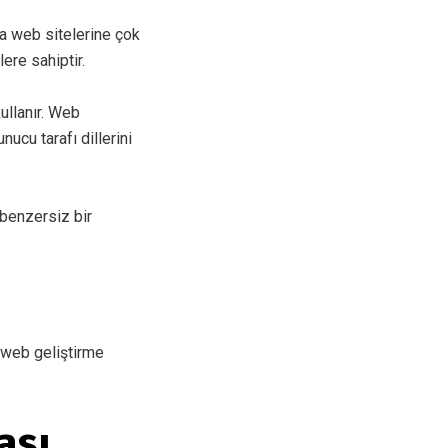
ca web sitelerine çok
ere sahiptir.
ullanır. Web
nucu tarafı dillerini
 benzersiz bir
, web geliştirme
ası