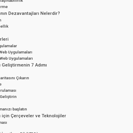
aşınabilirlik
tirme
nın Dezavantajları Nelerdir?
im
sellik
leri
gulamalar
 Web Uygulamaları
 Web Uygulamaları
 Geliştirmenin 7 Adımı
n
Haritasını Çıkarın
e
ğrulaması
Geliştirin
anızı başlatın
için Çerçeveler ve Teknolojiler
ması