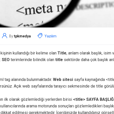
By
tpkmedya
Yazılım
kişinin kullandığı bir kelime olan
Title
, anlam olarak başlık, isim v
.
SEO
terimlerinde bilindik olan
title
sektörde daha çok başlık an
tml tag alanında bulunmaktadır.
Web sitesi
sayfa kaynağında <tit
sünüz. Açık web sayfalarında tarayıcı sekmesinde de title görülü
n ilk olarak gözlemlediği yerlerden birisi
<title> SAYFA BAŞLIĞI
bi kullanıcılarında arama motorunda sonuçları gözlemledikleri başlık
 dikkat edilmesi gerekmektedir. İçeriğinizde kullandığınız görselle