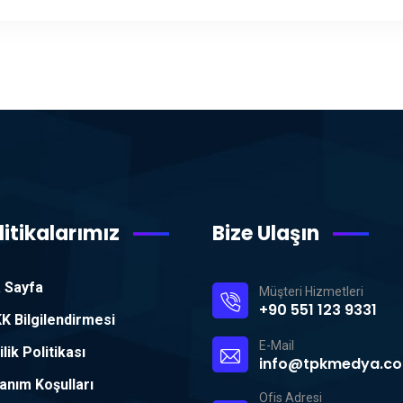
litikalarımız
Bize Ulaşın
 Sayfa
Müşteri Hizmetleri
+90 551 123 9331
K Bilgilendirmesi
E-Mail
ilik Politikası
info@tpkmedya.c
lanım Koşulları
Ofis Adresi