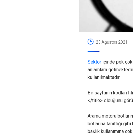
23 Ağustos 2021
Sektör
içinde pek çok 
anlamlara gelmektedir
kullanılmaktadır.
Bir sayfanın kodları h
</
title
>
olduğunu görür
Arama motoru botlarını
botlarına tanıttığı gi
başlık kullanımına çok