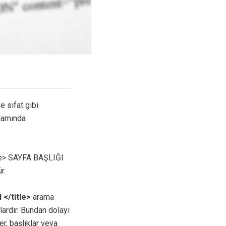
e sıfat gibi
lamında
le> SAYFA BAŞLIĞI
r.
 </title>
arama
lardır. Bundan dolayı
r, başlıklar veya