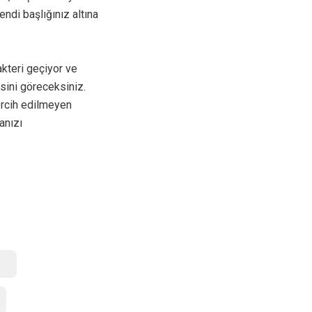
endi başlığınız altına
akteri geçiyor ve
sini göreceksiniz.
tercih edilmeyen
anızı