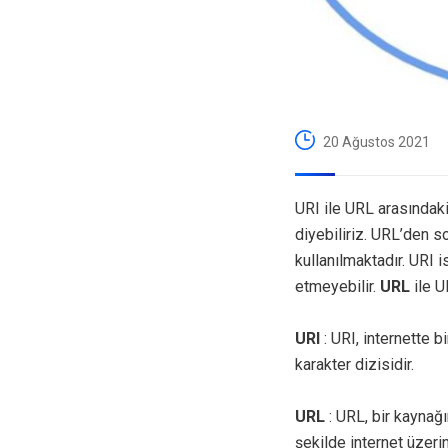
20 Ağustos 2021
URI ile URL arasındak
diyebiliriz. URL’den s
kullanılmaktadır. URI 
etmeyebilir.
URL
ile U
URI
: URI, internette 
karakter dizisidir.
URL
: URL, bir kaynağ
şekilde internet üzeri