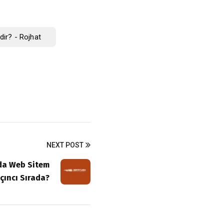
ir? - Rojhat
NEXT POST
’da Web Sitem
çıncı Sırada?