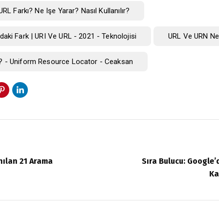
URL Farkı? Ne Işe Yarar? Nasıl Kullanılır?
aki Fark | URI Ve URL - 2021 - Teknolojisi
URL Ve URN Ned
? - Uniform Resource Locator - Ceaksan
nılan 21 Arama
Sıra Bulucu: Google
Ka