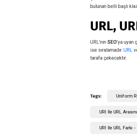
bulunan belli başlı kla
URL, URI
URL’nin
SEO
’ya uyan 
ise sıralamadır.
URL
ve
tarafa çekecektir.
Tags:
Uniform R
URI Ile URL Arası
URI Ile URL Farkı - 