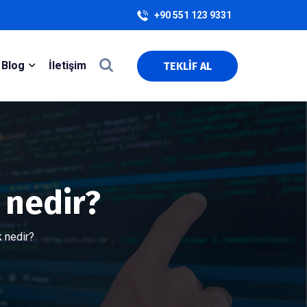
+90 551 123 9331
Blog
İletişim
TEKLİF AL
 nedir?
k nedir?