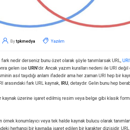
By
tpkmedya
Yazılım
i fark nedir derseniz bunu özet olarak şöyle tanımlarsak URL,
URI
onra gelen ise
URN
’dir. Ancak yazım kuralları nedeni ile URI deği
isminin asıl taşıdığı anlam ifadedir ama her zaman URI hep bir kay
RI arasındaki fark URL kaynak,
IRU
, detaydır. Gelin bunu hep bera
bir kaynak üzerine işaret edilmiş resim veya belge gibi klasik form
ın örnek konumlayıcı veya tek halde kaynak bulucu olarak tanımlana
ndeki herhangi bir kaynağa işaret edilen bir karakter dizisidir. UR