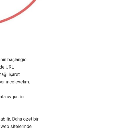
’nin başlangıcı
l de URL
nağı işaret
ber inceleyelim;
ata uygun bir
bilir. Daha özet bir
L web sitelerinde