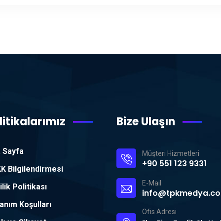
litikalarımız
Bize Ulaşın
 Sayfa
Müşteri Hizmetleri
+90 551 123 9331
K Bilgilendirmesi
E-Mail
ilik Politikası
info@tpkmedya.c
lanım Koşulları
Ofis Adresi