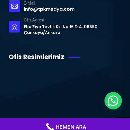
E-Mail
info@tpkmedya.com
Ofis Adresi
Ebu Ziya Tevfik Sk. No:16 D:4, 06690
Çankaya/Ankara
Ofis Resimlerimiz
© Copyright 2015 – 2024 | TPK MEDYA | Tüm Hakları Saklıdır.
Ankara
HEMEN ARA
Web Tasarım
|
WordPress Uzmanı