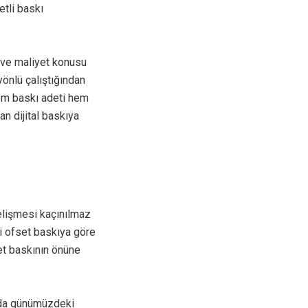
etli baskı
e ve maliyet konusu
önlü çalıştığından
hem baskı adeti hem
an dijital baskıya
gelişmesi kaçınılmaz
si ofset baskıya göre
et baskının önüne
kıda günümüzdeki