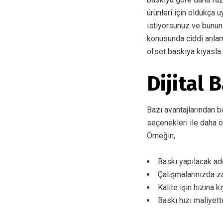
ürünleri için oldukça 
istiyorsunuz ve bunun 
konusunda ciddi anlamd
ofset baskıya kıyasla 
Dijital 
Bazı avantajlarından b
seçenekleri ile daha 
Örneğin;
Baskı yapılacak ade
Çalışmalarınızda z
Kalite işin hızına k
Baskı hızı maliyett