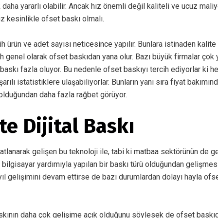
 daha yararlı olabilir. Ancak hız önemli değil kaliteli ve ucuz maliy
z kesinlikle ofset baskı olmalı.
h ürün ve adet sayısı neticesince yapılır. Bunlara istinaden kalit
 genel olarak ofset baskıdan yana olur. Bazı büyük firmalar çok y
 baskı fazla oluyor. Bu nedenle ofset baskıyı tercih ediyorlar ki 
arılı istatistiklere ulaşabiliyorlar. Bunların yanı sıra fiyat bakımınd
olduğundan daha fazla rağbet görüyor.
e Dijital Baskı
katlanarak gelişen bu teknoloji ile, tabi ki matbaa sektörünün de 
kı bilgisayar yardımıyla yapılan bir baskı türü olduğundan gelişme
yıl gelişimini devam ettirse de bazı durumlardan dolayı hayla ofs
baskının daha çok gelişime açık olduğunu söylesek de ofset bas