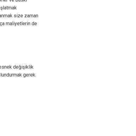
aşlatmak
ullanmak size zaman
ça maliyetlerin de
esnek değişiklik
ulundurmak gerek.