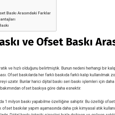
fset Baskı Arasındaki Farklar
vantajları
Baskı
Baskı ve Ofset Baskı Ara
ratik ve hızlı olduğunu belirtmiştik. Bunun nedeni herhangi bir kal
ı. Ofset baskılarda her farklı baskıda farklı kalıp kullanılmak zo
yi uzatır. Bunlar harici dijital baskı seri baskı işlemleri için dah
ik bakımından ofset baskıya göre daha esnektir.
da 1 milyon baskı yapabilme özelliğine sahiptir. Bu özelliği ofse
ofset baskılar yapım aşamasında daha çok kimyasal atık kullanıldı
adır. Dijital baskı tekniği süreçleri hızla değişen ve gelişen sekt