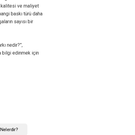
kalitesi ve maliyet
hangi baskı türü daha
aların sayısı bir
rkı nedir?”,
 bilgi edinmek için
i Nelerdir?