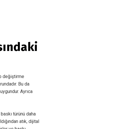
sındaki
ıp değiştirme
rundadır. Bu da
a uygundur. Ayrıca
t baskı türünü daha
ğından atık, dijital
örler ve baskı