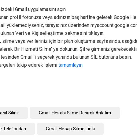
nizdeki Gmail uygulamasını açın.
unan profil fotonuza veya adınızın baş harfine gelerek Google Hes
Gmail yüklemediyseniz, tarayıcınız üzerinden myaccount.google.co
ulunan Veri ve Kişiselleştirme sekmesini tıklayın.
e, silme veya verileriniz için bir plan oluşturma sayfasında, aşağı
elerek Bir Hizmeti Silme’ ye dokunun. Şifre girmeniz gerekecektir
istesinden Gmail ‘i seçerek yanında bulunan SİL butonuna basın.
rgeleri takip ederek işlemi
tamamlayın.
sıl Silinir
Gmail Hesabı Silme Resimli Anlatım
e Telefondan
Gmail Hesap Silme Linki