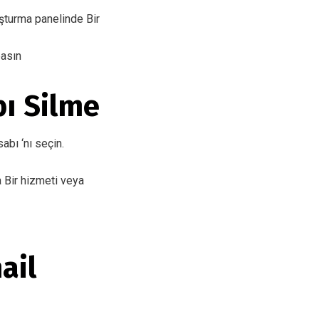
uşturma panelinde Bir
basın
ı Silme
bı ‘nı seçin.
a Bir hizmeti veya
ail