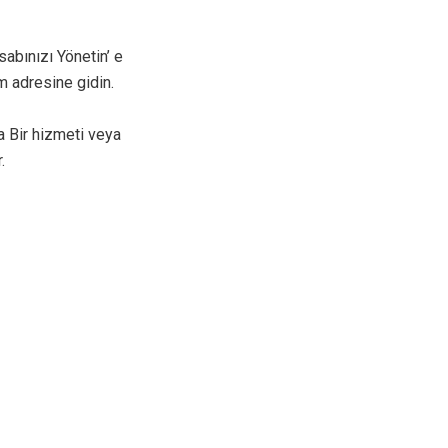
abınızı Yönetin’ e
m adresine gidin.
da Bir hizmeti veya
.