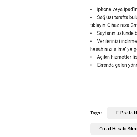
İphone veya İpad‘i
Sağ üst tarafta bul
tıklayın. Cihazınıza 
Sayfanın üstünde b
Verilerinizi indirm
hesabınızı silme’ ye g
Açılan hizmetler l
Ekranda gelen yöne
Tags:
E-Posta Na
Gmail Hesabı Silm