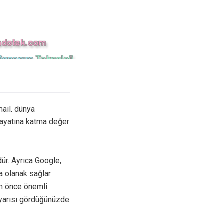
ail, dünya
 hayatına katma değer
ür. Ayrıca Google,
a olanak sağlar
en önce önemli
uyarısı gördüğünüzde