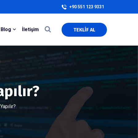
+90 551 123 9331
Blog
İletişim
TEKLİF AL
pılır?
Yapılır?