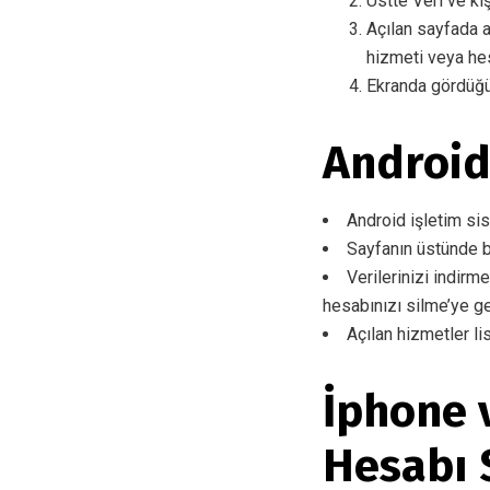
Üstte Veri ve ki
Açılan sayfada a
hizmeti veya hes
Ekranda gördüğü
Android
Android işletim si
Sayfanın üstünde b
Verilerinizi indirm
hesabınızı silme’ye g
Açılan hizmetler l
İphone 
Hesabı 