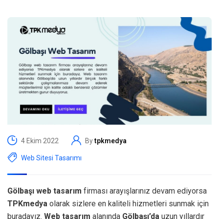
4 Ekim 2022
By
tpkmedya
Web Sitesi Tasarımı
Gölbaşı web tasarım
firması arayışlarınız devam ediyorsa
TPKmedya
olarak sizlere en kaliteli hizmetleri sunmak için
buradayız.
Web tasarım
alanında
Gölbaşı’da
uzun yıllardır