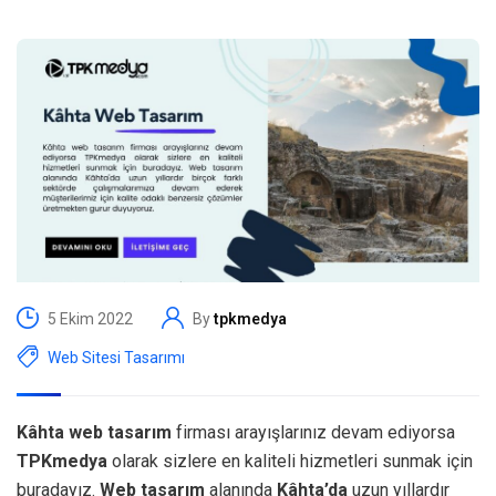
5 Ekim 2022
By
tpkmedya
Web Sitesi Tasarımı
Kâhta web tasarım
firması arayışlarınız devam ediyorsa
TPKmedya
olarak sizlere en kaliteli hizmetleri sunmak için
buradayız.
Web tasarım
alanında
Kâhta’da
uzun yıllardır