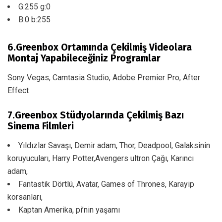
G:255 g:0
B:0 b:255
6.Greenbox Ortamında Çekilmiş Videolara
Montaj Yapabileceğiniz Programlar
Sony Vegas, Camtasia Studio, Adobe Premier Pro, After
Effect
7.Greenbox Stüdyolarında Çekilmiş Bazı
Sinema Filmleri
Yıldızlar Savaşı, Demir adam, Thor, Deadpool, Galaksinin
koruyucuları, Harry Potter,Avengers ultron Çağı, Karıncı
adam,
Fantastik Dörtlü, Avatar, Games of Thrones, Karayip
korsanları,
Kaptan Amerika, pi’nin yaşamı