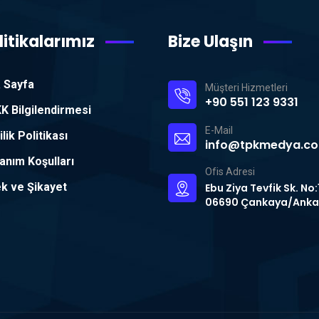
litikalarımız
Bize Ulaşın
 Sayfa
Müşteri Hizmetleri
+90 551 123 9331
K Bilgilendirmesi
E-Mail
ilik Politikası
info@tpkmedya.c
lanım Koşulları
Ofis Adresi
ek ve Şikayet
Ebu Ziya Tevfik Sk. No:
06690 Çankaya/Anka