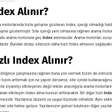
dex Alınır?
motorlarında hızla gelişme gösteren Index, içeriği olmadığı hald
işme göstermiştir. Site içeriği yeni olmasına rağmen arama mot
bebi arama motoruna geç
Index
alınmasıdır. Arama motorları sos
rdır. Bundan dolayı sitenizin daha hızlı Index almasını sağlayabil
zlı Index Alınır?
diliğince çalışmasına rağmen buna yön vermek bizim de elimizdedi
 hızını arttırmak için ne yapılır derseniz, site içinde kullanacağınız
 ziyaretçi etkileşimini değil linkler aracılığıyla arama motorların
n etkileşim Index alma hızınızı arttıracaktır. Bir diğer hızlı
Ind
mesidir. Yazılarınız düzenli ve uygun biçimde olmalıdır. Aynı sektö
an site haline geliyor. Yazılarınızın güncel tutulması diğer yazılar