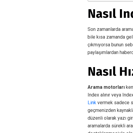
Nasıl In
Son zamanlarda arama 
bile kısa zamanda gel
çıkmıyorsa bunun se
paylaşımlardan haberda
Nasıl Hı
Arama motorları
ken
Index alınır veya Index
Link
vermek sadece site
geçmenizden kaynaklana
düzenli olarak yazı gir
aramalarda sürekli aran