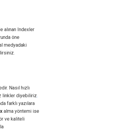
e alınan Indexler
orunda öne
yal medyadaki
irsiniz.
r. Nasıl hızlı
 linkler diyebiliriz
.
da farklı yazılara
ex
alma yöntemi ise
r ve kaliteli
la