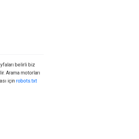
aları belirli biz
ir. Arama motorları
ası için
robots.txt