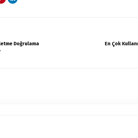
şletme Doğrulama
En Çok Kullan
?