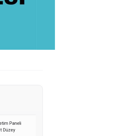
tim Paneli
t Düzey