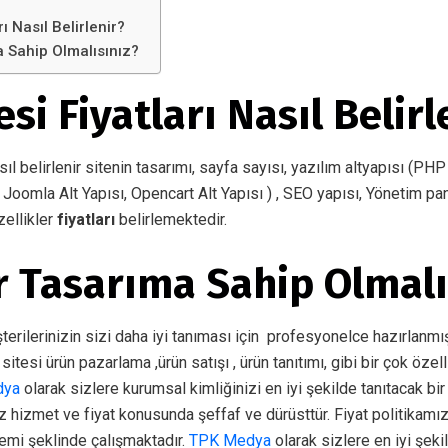
ı Nasıl Belirlenir?
a Sahip Olmalısınız?
si Fiyatları Nasıl Belirl
sıl belirlenir sitenin tasarımı, sayfa sayısı, yazılım altyapısı (PHP 
Joomla Alt Yapısı, Opencart Alt Yapısı ) , SEO yapısı, Yönetim pane
zellikler
fiyatları
belirlemektedir.
ir Tasarıma Sahip Olmalı
erilerinizin sizi daha iyi tanıması için profesyonelce hazırlanmı
 sitesi ürün pazarlama ,ürün satışı , ürün tanıtımı, gibi bir çok özell
dya
olarak sizlere kurumsal kimliğinizi en iyi şekilde tanıtacak bi
 hizmet ve fiyat konusunda şeffaf ve dürüsttür. Fiyat politikam
temi şeklinde çalışmaktadır.
TPK Medya
olarak sizlere en iyi şek