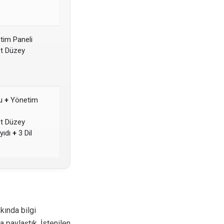
im Paneli
t Düzey
lu
+
Yönetim
t Düzey
yıdı
+
3 Dil
kında bilgi
 paylaştık. İstenilen