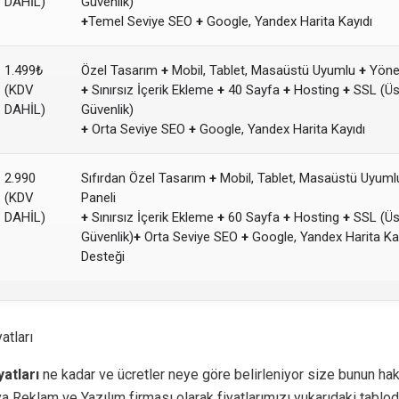
DAHİL)
Güvenlik)
+
Temel Seviye SEO
+
Google, Yandex Harita Kayıdı
1.499₺
Özel Tasarım
+
Mobil, Tablet, Masaüstü Uyumlu
+
Yönet
(KDV
+
Sınırsız İçerik Ekleme
+
40 Sayfa
+
Hosting
+
SSL (Üs
DAHİL)
Güvenlik)
+
Orta Seviye SEO
+
Google, Yandex Harita Kayıdı
2.990
Sıfırdan Özel Tasarım
+
Mobil, Tablet, Masaüstü Uyum
(KDV
Paneli
DAHİL)
+
Sınırsız İçerik Ekleme
+
60 Sayfa
+
Hosting
+
SSL (Üs
Güvenlik)
+
Orta Seviye SEO
+
Google, Yandex Harita Ka
Desteği
atları
yatları
ne kadar ve ücretler neye göre belirleniyor size bunun hak
eklam ve Yazılım firması olarak fiyatlarımızı yukarıdaki tabloda