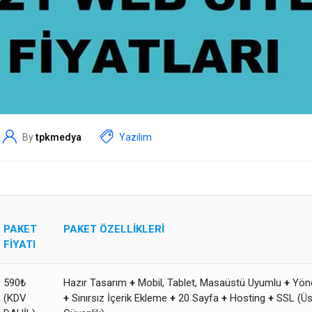
By
tpkmedya
Yazılım
PAKET
PAKET ÖZELLİKLERİ
FİYATI
590₺
Hazır Tasarım
+
Mobil, Tablet, Masaüstü Uyumlu
+
Yöne
(KDV
+
Sınırsız İçerik Ekleme
+
20 Sayfa
+
Hosting
+
SSL (Üs