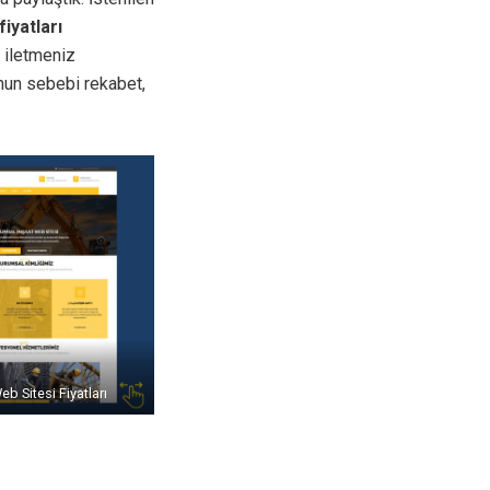
fiyatları
a iletmeniz
unun sebebi rekabet,
b Sitesi Fiyatları