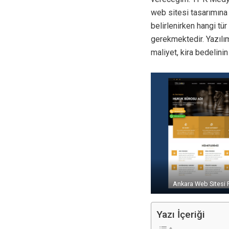
web sitesi tasarımına 
belirlenirken hangi tü
gerekmektedir. Yazılım
maliyet, kira bedelin
Ankara Web Sitesi F
Yazı İçeriği