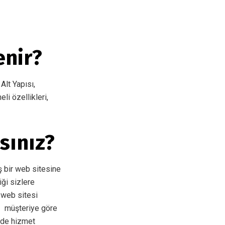
enir?
Alt Yapısı,
li özellikleri,
sınız?
ş bir web sitesine
iği sizlere
r web sitesi
ız müşteriye göre
ilde hizmet